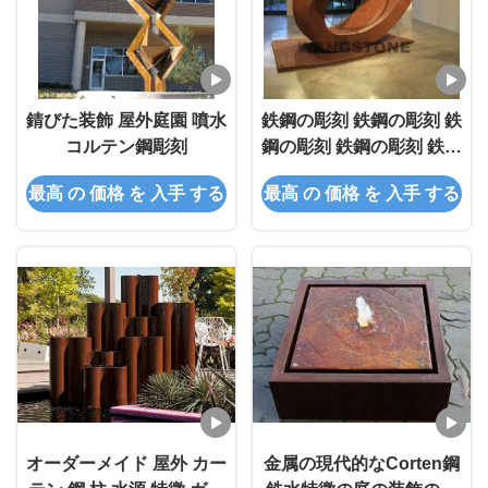
錆びた装飾 屋外庭園 噴水
鉄鋼の彫刻 鉄鋼の彫刻 鉄
コルテン鋼彫刻
鋼の彫刻 鉄鋼の彫刻 鉄鋼
の彫刻
最高 の 価格 を 入手 する
最高 の 価格 を 入手 する
オーダーメイド 屋外 カー
金属の現代的なCorten鋼