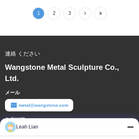
1
2
3
連絡 ください
Wangstone Metal Sculpture Co.,
Ltd.
メール
metal@wangstone.com
作業時間
Leah Lian
8:30-6:00