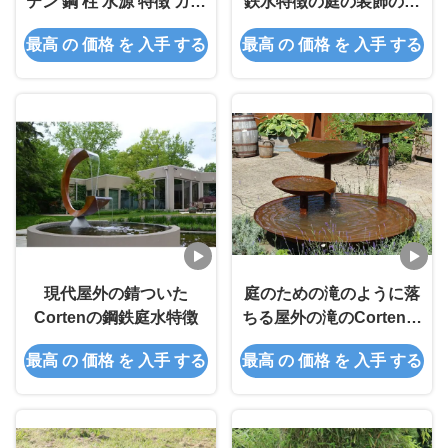
テン 鋼 柱 水源 特徴 ガー
鉄水特徴の庭の装飾の錆
デン
の表面
最高 の 価格 を 入手 する
最高 の 価格 を 入手 する
現代屋外の錆ついた
庭のための滝のように落
Cortenの鋼鉄庭水特徴
ちる屋外の滝のCorten鋼
鉄水特徴の噴水
最高 の 価格 を 入手 する
最高 の 価格 を 入手 する