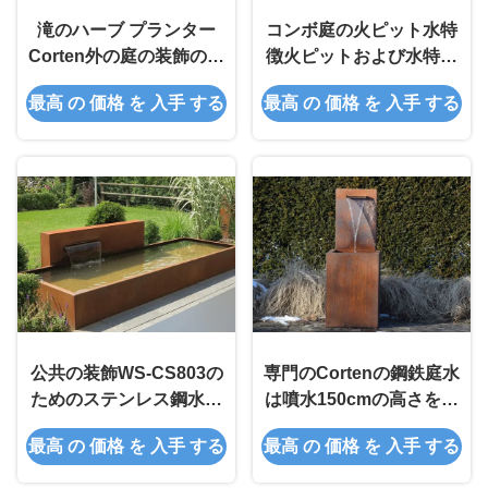
滝のハーブ プランター
コンボ庭の火ピット水特
Corten外の庭の装飾のた
徴火ピットおよび水特徴
めの鋼鉄水特徴
2.5mm Thicknes
最高 の 価格 を 入手 する
最高 の 価格 を 入手 する
公共の装飾WS-CS803の
専門のCortenの鋼鉄庭水
ためのステンレス鋼水特
は噴水150cmの高さを特
徴の口を組み立てて下さ
色にします
最高 の 価格 を 入手 する
最高 の 価格 を 入手 する
い