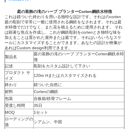
庭の装飾の滝のハーブ プランターCorten鋼鉄水特徴
これは錆ついた終わりを用いる独特な設計です。それはのcorten
庭の彫刻で非常に一般に使用される鋼鉄をなされます。それは庭
水特徴でだけでなく、また花を植えるために使用されます。 それ
は顕著な焦点を作成し、これが鋼鉄彫刻をcortenとき独特な味を
加えることは置かれた屋外または庭です。それはいろいろなスケ
ールにカスタマイズすることができます。あなたの設計か映像が
あればCustom design利用できます。
庭の装飾の滝のハーブ プランターCorten鋼鉄水特
製品名
徴
記述
彫刻をカスタム設計して下さい
プロダクト サ
120m Hまたはカスタマイズされる
イズ
終わり
錆ついた自然に
材料
Cortenの鋼鉄
包装
合板箱/鉄骨フレーム
受渡し時間
35日
MOQ
1セット
ローディングの
シアムン、中国
港