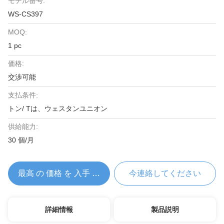
モデル番号:
WS-CS397
MOQ:
1 pc
価格:
交渉可能
支払条件:
トン/ Tは、ウェスタンユニオン
供給能力:
30 個/月
最高 の 価格 を 入手 する
今連絡してください
詳細情報
製品説明