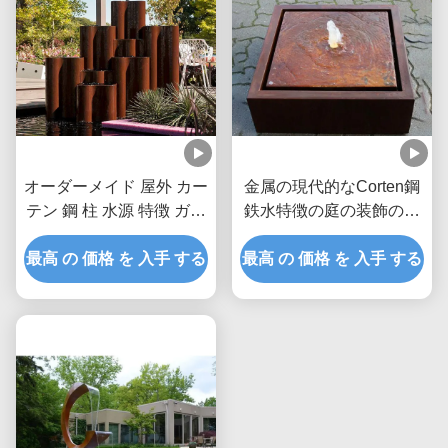
オーダーメイド 屋外 カー
金属の現代的なCorten鋼
テン 鋼 柱 水源 特徴 ガー
鉄水特徴の庭の装飾の錆
デン
の表面
最高 の 価格 を 入手 する
最高 の 価格 を 入手 する