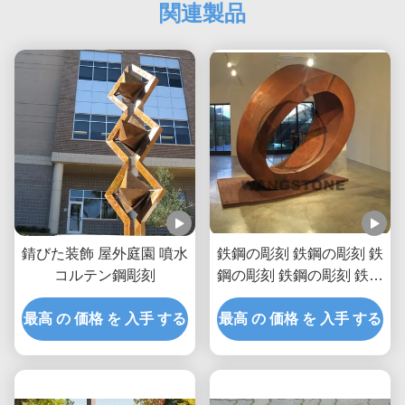
関連製品
錆びた装飾 屋外庭園 噴水
鉄鋼の彫刻 鉄鋼の彫刻 鉄
コルテン鋼彫刻
鋼の彫刻 鉄鋼の彫刻 鉄鋼
の彫刻
最高 の 価格 を 入手 する
最高 の 価格 を 入手 する