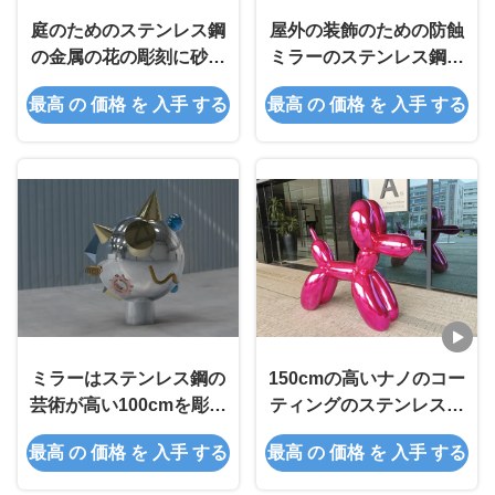
庭のためのステンレス鋼
屋外の装飾のための防蝕
の金属の花の彫刻に砂を
ミラーのステンレス鋼の
吹き付けること
彫刻
最高 の 価格 を 入手 する
最高 の 価格 を 入手 する
ミラーはステンレス鋼の
150cmの高いナノのコー
芸術が高い100cmを彫る
ティングのステンレス鋼
316を磨いた
の気球犬の彫刻
最高 の 価格 を 入手 する
最高 の 価格 を 入手 する