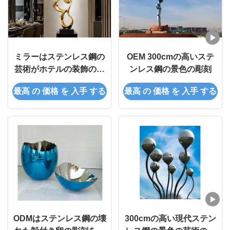
ミラーはステンレス鋼の
OEM 300cmの高いステ
芸術がホテルの装飾のた
ンレス鋼の景色の彫刻
めの100cmの最高を彫る
最高 の 価格 を 入手 する
最高 の 価格 を 入手 する
316を磨いた
ODMはステンレス鋼の壊
300cmの高い現代ステン