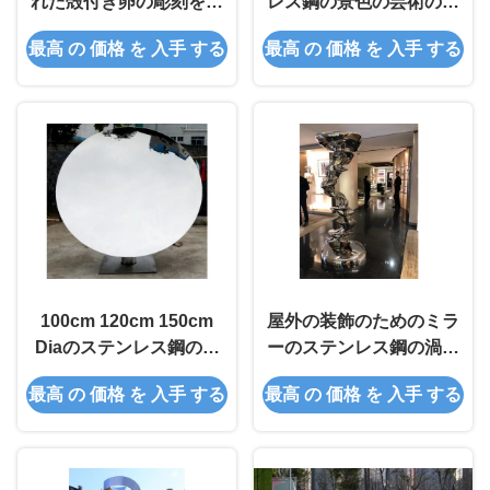
れた殻付き卵の彫刻を磨
レス鋼の景色の芸術の彫
いた
刻
最高 の 価格 を 入手 する
最高 の 価格 を 入手 する
100cm 120cm 150cm
屋外の装飾のためのミラ
Diaのステンレス鋼の空
ーのステンレス鋼の渦巻
ミラーの彫刻
の彫刻
最高 の 価格 を 入手 する
最高 の 価格 を 入手 する