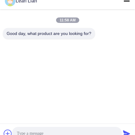
Leah Lian
8:30-6:00
住所
11:58 AM
会社の住所
Good day, what product are you looking for?
ユニット701A,第837号 中央キアンプ2丁目,シミン地区,シアメン,
中国
工場住所
第72号 ユンジュン道路 武峰村 崇武町 泉州市 福建市
テレ
86-592-5175705
中国 良質 屋外の金属の彫刻 提供者 著作権 -2025 Wangstone
Metal Sculpture Co., Ltd. すべての権利は保護されています.
プライバシーポリシー
|
地図