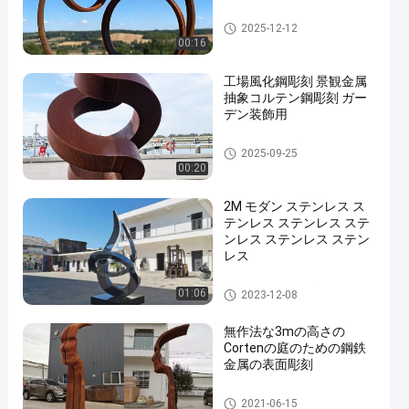
Cortenの鋼鉄彫刻
2025-12-12
00:16
工場風化鋼彫刻 景観金属
抽象コルテン鋼彫刻 ガー
デン装飾用
Cortenの鋼鉄彫刻
2025-09-25
00:20
2M モダン ステンレス ス
テンレス ステンレス ステ
ンレス ステンレス ステン
レス
ステンレス鋼の彫刻
01:06
2023-12-08
無作法な3mの高さの
Cortenの庭のための鋼鉄
金属の表面彫刻
Cortenの鋼鉄彫刻
2021-06-15