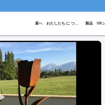
家へ
わたしたち に つい て
製品
VR