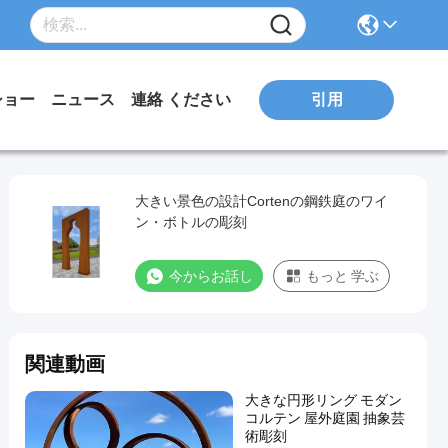
引用
ショー
ニュース
連絡 ください
大きい景色の設計Cortenの鋼鉄庭のワイ
ン・ボトルの彫刻
今からお話し
もっと 学ぶ
関連動画
大きな円形リング モダン
コルテン 屋外庭園 抽象芸
術彫刻