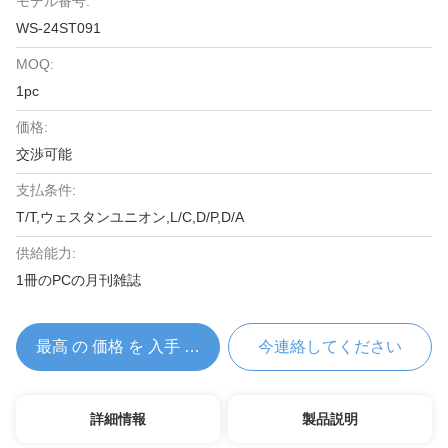
モデル番号:
WS-24ST091
MOQ:
1pc
価格:
交渉可能
支払条件:
T/T,ウェスタンユニオン,L/C,D/P,D/A
供給能力:
1冊のPCの月刊雑誌
最高 の 価格 を 入手 する
今連絡してください
詳細情報
製品説明