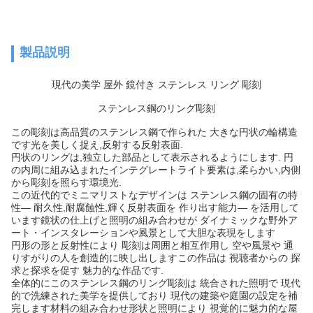
製品説明
現代の美学 屋外 鏡付き ステンレス リング 彫刻
ステンレス鋼のリング彫刻
この彫刻は高品質のステンレス鋼で作られた 大きな円状の輪構造
です光を美しく捉え,反射する反射表面.
円状のリングは,独立した部品として表示されるようにします. 円
の内周に組み込まれたインテグレートライト要素は,柔らかい,内側
から彫刻を照らす環境光.
この近代的でミニマリストなデザインは ステンレス鋼の固有の特
性― 耐久性,耐腐蝕性,輝く反射表面を 作り出す能力― を活用して
います鏡状の仕上げと照明の組み合わせが ダイナミックな野外ア
ート・インスタレーションや風景として大胆な表現をします
円形の形と反射性により 彫刻は周囲と相互作用し 空や風景や 通
りすがりの人を創造的に映し出しますこの作品は 視聴者からの 探
求と探求を促す 魅力的な作品です.
全体的にこのステンレス鋼のリング彫刻は 統合された照明で 現代
的で洗練された美学を提供しており 現代の建築や庭園の設定を補
完します材料の組み合わせ形状と照明により 視覚的に魅力的な屋