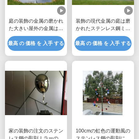
庭の装飾の金属の磨かれ
装飾の現代金属の庭は磨
た大きい屋外の金属は低
かれたステンレス鋼ミラ
下の彫刻を彫ります
ーを彫ります
最高 の 価格 を 入手 する
最高 の 価格 を 入手 する
家の装飾の注文のステン
100cmの虹色の運動風の
レス鋼の彫刻ミラーの磨
ステンレス鋼の彫刻によ