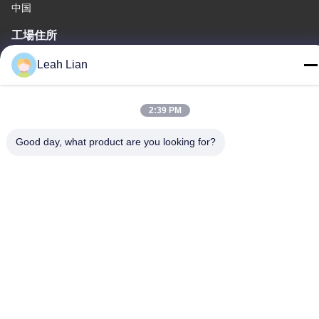
中国
工場住所
第72号 ユンジュン道路 武峰村 崇武町 泉州市 福建市
Leah Lian
テレ
86-592-5175705
2:39 PM
Good day, what product are you looking for?
中国 良質 屋外の金属の彫刻 提供者 著作権 -2026 Wangstone
Metal Sculpture Co., Ltd. すべての権利は保護されています.
プライバシーポリシー
|
地図