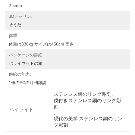
2.5mm
3Dデッサン:
そうだ
体重:
体重は330kg サイズは450cm 高さ
パッケージの詳細:
パライウッドの箱
供給の能力:
1冊のPCの月刊雑誌
ステンレス鋼のリング彫刻
, 
鏡付きステンレス鋼のリング彫
刻
ハイライト:
, 
現代の美学 ステンレス鋼のリン
グ彫刻