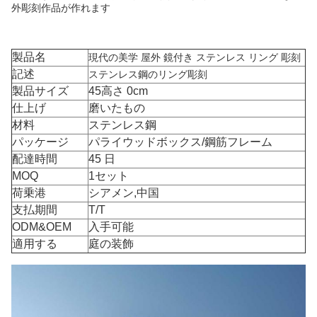
外彫刻作品が作れます
製品名
現代の美学 屋外 鏡付き ステンレス リング 彫刻
記述
ステンレス鋼のリング彫刻
製品サイズ
45
高さ 0cm
仕上げ
磨いたもの
材料
ステンレス鋼
パッケージ
パライウッドボックス/鋼筋フレーム
配達時間
45 日
MOQ
1セット
荷乗港
シアメン,中国
支払期間
T/T
ODM&OEM
入手可能
適用する
庭の装飾