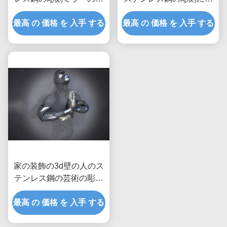
かれた気球
って塗られる終わり
最高 の 価格 を 入手 する
最高 の 価格 を 入手 する
家の装飾の3d壁の人のス
テンレス鋼の芸術の彫刻
のマットの比ゆ的な終わ
最高 の 価格 を 入手 する
り