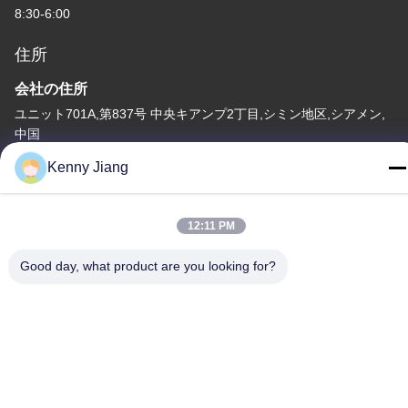
8:30-6:00
住所
会社の住所
ユニット701A,第837号 中央キアンプ2丁目,シミン地区,シアメン,
中国
Kenny Jiang
工場住所
第72号 ユンジュン道路 武峰村 崇武町 泉州市 福建市
12:11 PM
テレ
86-592-5175705
Good day, what product are you looking for?
中国 良質 屋外の金属の彫刻 提供者 著作権 -2026 Wangstone
Metal Sculpture Co., Ltd. すべての権利は保護されています.
プライバシーポリシー
|
地図