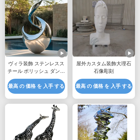
ヴィラ装飾 ステンレスス
屋外カスタム装飾大理石
チール ポリッシュ ダンサ
石像彫刻
ー彫刻
最高 の 価格 を 入手 する
最高 の 価格 を 入手 する