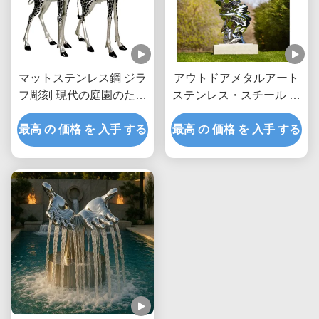
マットステンレス鋼 ジラ
アウトドアメタルアート
フ彫刻 現代の庭園のため
ステンレス・スチール モ
のエレガント抽象デュオ
ダン抽象彫刻
最高 の 価格 を 入手 する
最高 の 価格 を 入手 する