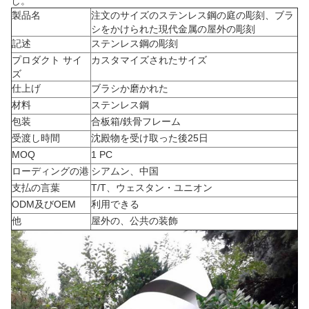
し。
製品名
注文のサイズのステンレス鋼の庭の彫刻、ブラ
シをかけられた現代金属の屋外の彫刻
記述
ステンレス鋼の彫刻
プロダクト サイ
カスタマイズされたサイズ
ズ
仕上げ
ブラシか磨かれた
材料
ステンレス鋼
包装
合板箱/鉄骨フレーム
受渡し時間
沈殿物を受け取った後25日
MOQ
1 PC
ローディングの港
シアムン、中国
支払の言葉
T/T、ウェスタン・ユニオン
ODM及びOEM
利用できる
他
屋外の、公共の装飾