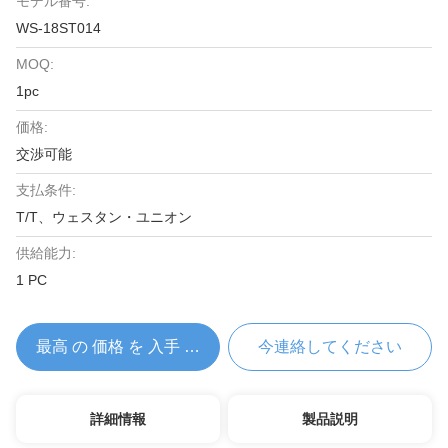
モデル番号:
WS-18ST014
MOQ:
1pc
価格:
交渉可能
支払条件:
T/T、ウェスタン・ユニオン
供給能力:
1 PC
最高 の 価格 を 入手 する
今連絡してください
詳細情報
製品説明