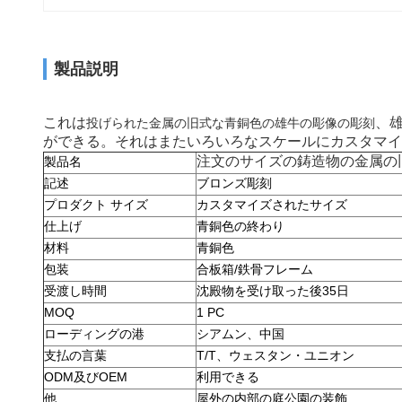
製品説明
これは
、雄
投げられた金属の旧式な青銅色の雄牛の彫像の彫刻
ができる。それはまたいろいろなスケールにカスタマイ
注文のサイズの鋳造物の金属の旧
製品名
記述
ブロンズ彫刻
プロダクト サイズ
カスタマイズされたサイズ
仕上げ
青銅色の終わり
材料
青銅色
包装
合板箱/鉄骨フレーム
受渡し時間
沈殿物を受け取った後35日
MOQ
1 PC
ローディングの港
シアムン、中国
支払の言葉
T/T、ウェスタン・ユニオン
ODM及びOEM
利用できる
他
屋外の内部の庭公園の装飾