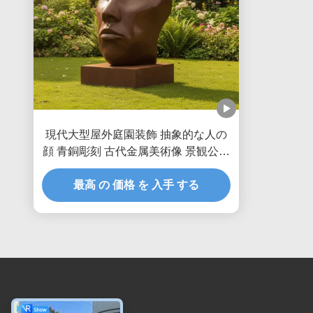
現代大型屋外庭園装飾 抽象的な人の
顔 青銅彫刻 古代金属美術像 景観公園
の庭園装飾
最高 の 価格 を 入手 する