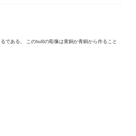
ある。 このbulllの彫像は黄銅か青銅から作ること