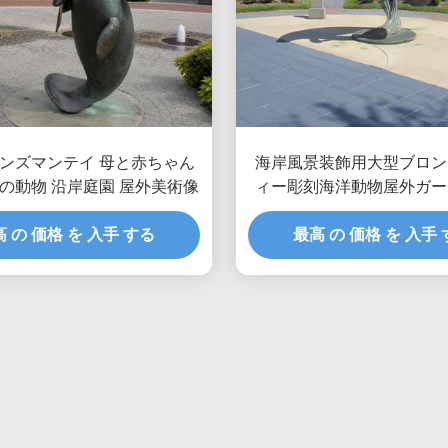
ンズマンテイ 母と赤ちゃん
海岸風景装飾用大型ブロン
海の動物 沿岸庭園 屋外美術像
ィー彫刻海洋動物屋外ガー
ト像
 の 価格 を 入手 する
最高 の 価格 を 入手