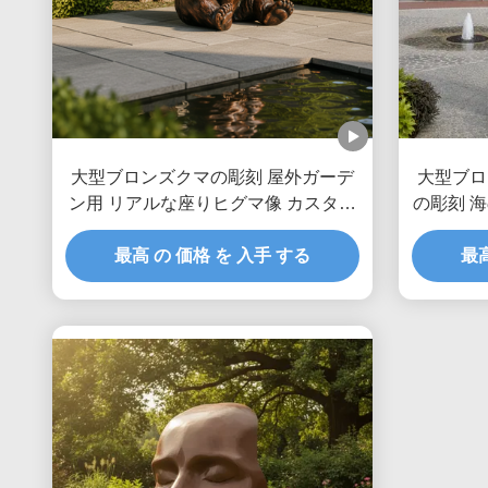
大型ブロンズクマの彫刻 屋外ガーデ
大型ブロ
ン用 リアルな座りヒグマ像 カスタム
の彫刻 
メタル動物アート装飾 パークヴィラ
最高 の 価格 を 入手 する
用
最高