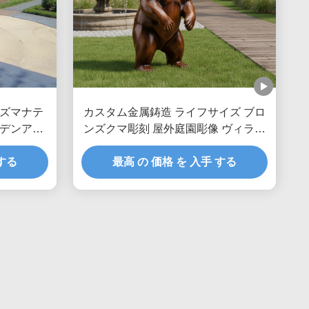
ズマナテ
カスタム金属鋳造 ライフサイズ ブロ
デンアー
ンズクマ彫刻 屋外庭園彫像 ヴィラパ
ークのリアルな動物アート 景観装飾
 する
最高 の 価格 を 入手 する