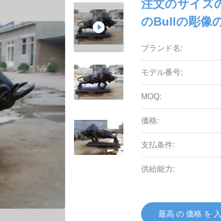
注文のサイズ
のBullの彫像
ブランド名:
モデル番号:
MOQ:
価格:
支払条件:
供給能力:
最高 の 価格 を 