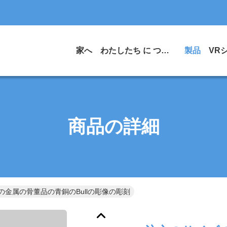
家へ
わたしたち に つい て
製品
VR
商品の詳細
金属の骨董品の青銅のBullの彫像の彫刻