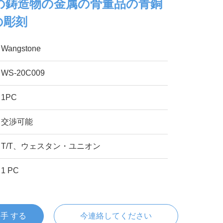
の鋳造物の金属の骨董品の青銅
の彫刻
Wangstone
WS-20C009
1PC
交渉可能
T/T、ウェスタン・ユニオン
1 PC
入手 する
今連絡してください