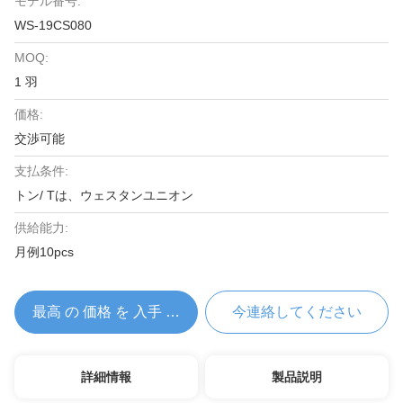
モデル番号:
WS-19CS080
MOQ:
1 羽
価格:
交渉可能
支払条件:
トン/ Tは、ウェスタンユニオン
供給能力:
月例10pcs
最高 の 価格 を 入手 する
今連絡してください
詳細情報
製品説明