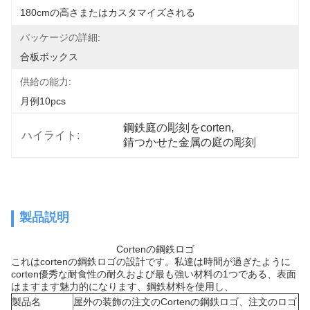
180cmの高さまたはカスタマイズされる
パッケージの詳細:
合板ボックス
供給の能力:
月例10pcs
鋼鉄庭の彫刻をcorten
, 
ハイライト:
錆つかせた金属の庭の彫刻
製品説明
Cortenの鋼鉄ロゴ
これはcortenの鋼鉄ロゴの設計です。私達は時間が過ぎたように
corten優秀な耐食性の耐久および最も強い材料の1つである、表面
はますます魅力的になります、鋼鉄材料を使用し、
製品名
屋外の装飾の注文のCortenの鋼鉄ロゴ、注文のロゴ