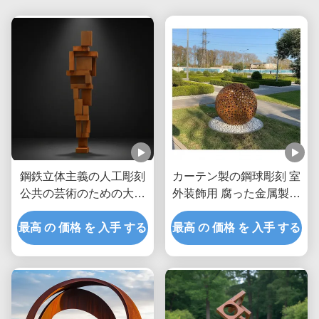
鋼鉄立体主義の人工彫刻
カーテン製の鋼球彫刻 室
公共の芸術のための大き
外装飾用 腐った金属製の
な金属像
庭球
最高 の 価格 を 入手 する
最高 の 価格 を 入手 する