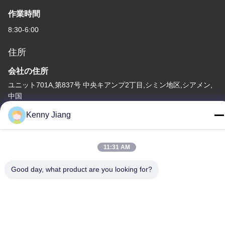
作業時間
8:30-6:00
住所
会社の住所
ユニット701A,第837号 中央キアンプ2丁目,シミン地区,シアメン,
中国
Kenny Jiang
工場住所
第72号 ユンジュン道路 武峰村 崇武町 泉州市 福建市
11:31 AM
テレ
86-592-5175705
Good day, what product are you looking for?
中国 良質 屋外の金属の彫刻 提供者 著作権 -2026 Wangstone