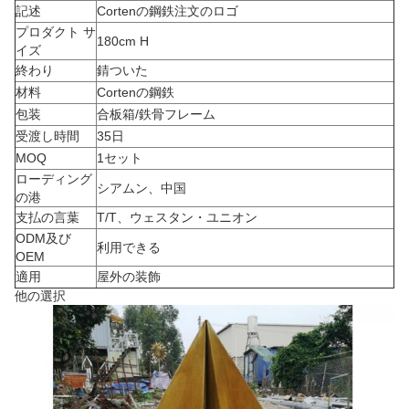
記述
Cortenの鋼鉄注文のロゴ
プロダクト サ
180cm H
イズ
終わり
錆ついた
材料
Cortenの鋼鉄
包装
合板箱/鉄骨フレーム
受渡し時間
35日
MOQ
1セット
ローディング
シアムン、中国
の港
支払の言葉
T/T、ウェスタン・ユニオン
ODM及び
利用できる
OEM
適用
屋外の装飾
他の選択