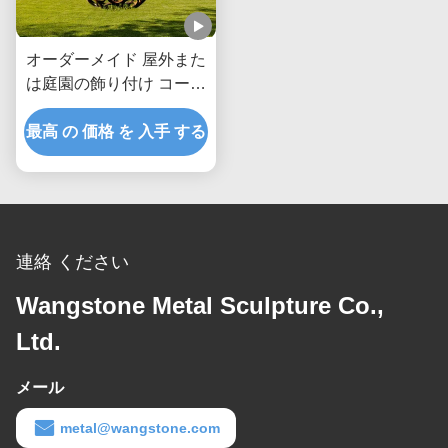
オーダーメイド 屋外また
は庭園の飾り付け コーテ
ン 鋼の空洞ボール
最高 の 価格 を 入手 する
連絡 ください
Wangstone Metal Sculpture Co.,
Ltd.
メール
metal@wangstone.com