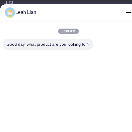
中国
Leah Lian
工場住所
第72号 ユンジュン道路 武峰村 崇武町 泉州市 福建市
8:00 AM
テレ
86-592-5175705
Good day, what product are you looking for?
中国 良質 屋外の金属の彫刻 提供者 著作権 -2026 Wangstone
Metal Sculpture Co., Ltd. すべての権利は保護されています.
プライバシーポリシー
|
地図