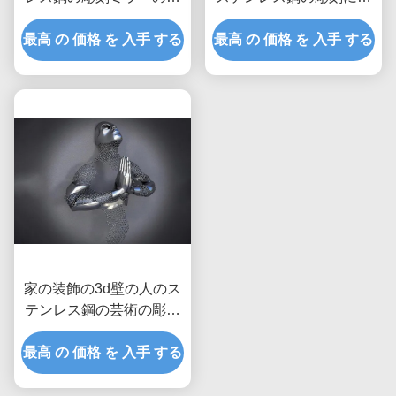
かれた気球
って塗られる終わり
最高 の 価格 を 入手 する
最高 の 価格 を 入手 する
家の装飾の3d壁の人のス
テンレス鋼の芸術の彫刻
のマットの比ゆ的な終わ
最高 の 価格 を 入手 する
り