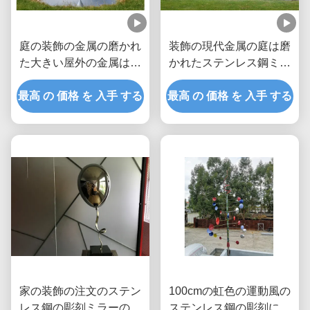
庭の装飾の金属の磨かれ
装飾の現代金属の庭は磨
た大きい屋外の金属は低
かれたステンレス鋼ミラ
下の彫刻を彫ります
ーを彫ります
最高 の 価格 を 入手 する
最高 の 価格 を 入手 する
家の装飾の注文のステン
100cmの虹色の運動風の
レス鋼の彫刻ミラーの磨
ステンレス鋼の彫刻によ