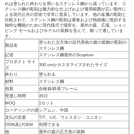
れは塗られた終わりを用いるステンレス鋼から成っています。ス
テンレス鋼の彫刻は魅力的な仕上げおよび適用範囲が広い製作に
よる現代公共の芸術で非常に普及しています。他の金属の彫刻と
比較されて、ステンレス鋼の彫刻は腐食および熱損傷に抵抗する
独特な機能のために現代様式で場所を、屋外の庭、広場、ショッ
ピング モールおよびホテルの装飾を含んで、飾って適していま
す。
塗られた立方体の近代美術の庭の装飾の彫刻の
製品名
ステンレス鋼
記述
ステンレス鋼屋外のScupture
プロダクト サイ
300 cmかカスタマイズされたサイズ
ズ
終わり
塗られる
材料
ステンレス鋼
包装
合板箱/鉄骨フレーム
受渡し時間
35日
MOQ
1セット
ローディングの港
シアムン、中国
支払の言葉
T/T、L/C、ウェスタン・ユニオン
ODM及びOEM
利用できる
他
屋外の庭の正方形の装飾