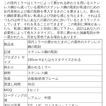
この
現代ミラーは
ミラーによって磨かれる終わりを用いるステン
レス鋼から成っている
屋外のステンレス鋼の彫刻が
私達のための
近代美術および庭の装飾を導入する
きのこを磨きました
。磨かれ
た鋼鉄要素は明るい私達および功妙な感じを与えます。 それは
立
つものは何でもに
あなたの庭のために歩いているときリラックス
しています、
それを見ることができます。 この彫刻に興味があっ
たら、私達に連絡すること自由に感じて下さい。設計はあなたの
必要性によって色カスタマイズし。非常に磨かれた抽象彫刻が外
へ置かれたら、完全な景色である場合もあります。
現代ミラーの磨かれたきのこの屋外のステンレス
製品名
鋼の彫刻
記述
ステンレス鋼の彫刻
プロダクト サ
180cm Hまたはカスタマイズされる
イズ
終わり
磨かれるミラー
材料
ステンレス鋼
包装
合板箱/鉄骨フレーム
受渡し時間
35日
MOQ
1セット
ローディングの
シアムン、中国
港
支払の言葉
T/T、L/C、ウェスタン・ユニオン