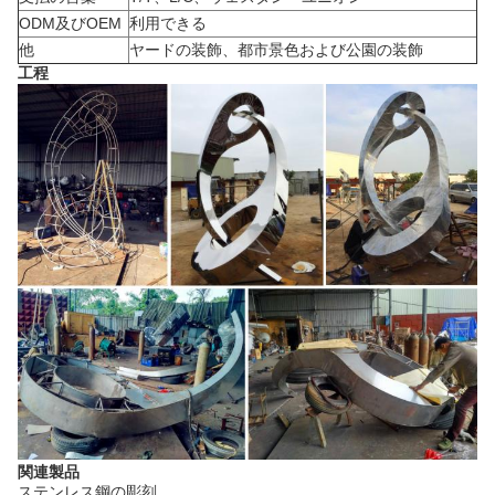
ODM及びOEM
利用できる
他
ヤードの装飾、都市景色および公園の装飾
工程
関連製品
ステンレス鋼の彫刻