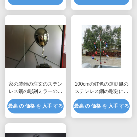
家の装飾の注文のステン
100cmの虹色の運動風の
レス鋼の彫刻ミラーの磨
ステンレス鋼の彫刻によ
かれた気球
って塗られる終わり
最高 の 価格 を 入手 する
最高 の 価格 を 入手 する