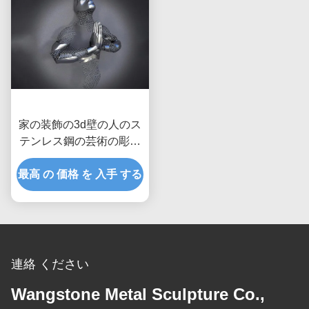
家の装飾の3d壁の人のス
テンレス鋼の芸術の彫刻
のマットの比ゆ的な終わ
最高 の 価格 を 入手 する
り
連絡 ください
Wangstone Metal Sculpture Co.,