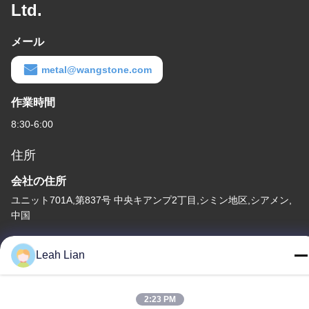
Ltd.
メール
metal@wangstone.com
作業時間
8:30-6:00
住所
会社の住所
ユニット701A,第837号 中央キアンプ2丁目,シミン地区,シアメン,
中国
工場住所
Leah Lian
第72号 ユンジュン道路 武峰村 崇武町 泉州市 福建市
テレ
2:23 PM
86-592-5175705