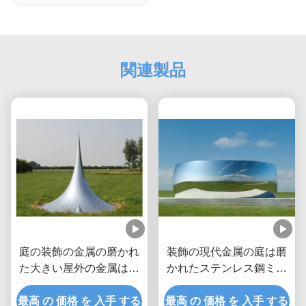
関連製品
庭の装飾の金属の磨かれ
装飾の現代金属の庭は磨
た大きい屋外の金属は低
かれたステンレス鋼ミラ
下の彫刻を彫ります
ーを彫ります
最高 の 価格 を 入手 する
最高 の 価格 を 入手 する