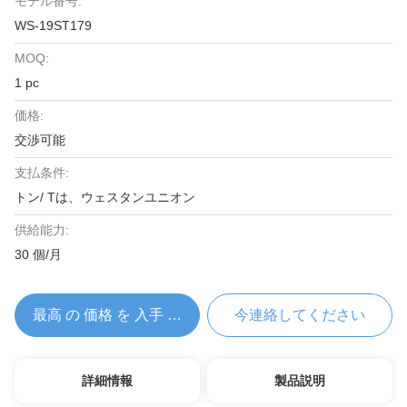
モデル番号:
WS-19ST179
MOQ:
1 pc
価格:
交渉可能
支払条件:
トン/ Tは、ウェスタンユニオン
供給能力:
30 個/月
最高 の 価格 を 入手 する
今連絡してください
詳細情報
製品説明