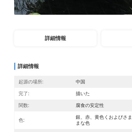
詳細情報
詳細情報
起源の場所:
中国
完了:
描いた
関数:
腐食の安定性
銀、赤、黄色くおよびさ
色:
まな色