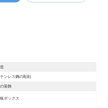
造
テンレス鋼の彫刻
の装飾
板ボックス