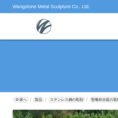
Wangstone Metal Sculpture Co., Ltd.
家へ
製品
ステンレス鋼の彫刻
聖餐杯水庭の装