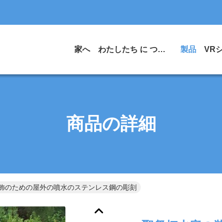
家へ
わたしたち に つい て
製品
VR
商品の詳細
飾のための屋外の噴水のステンレス鋼の彫刻