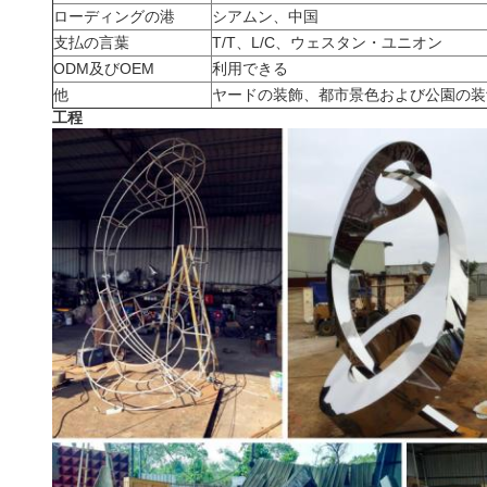
ローディングの港
シアムン、中国
支払の言葉
T/T、L/C、ウェスタン・ユニオン
ODM及びOEM
利用できる
他
ヤードの装飾、都市景色および公園の装
工程