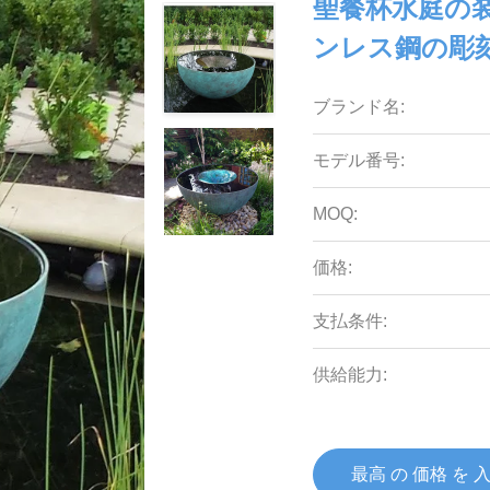
聖餐杯水庭の
ンレス鋼の彫
ブランド名:
モデル番号:
MOQ:
価格:
支払条件:
供給能力:
最高 の 価格 を 