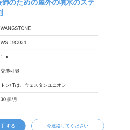
装飾のための屋外の噴水のステ
刻
WANGSTONE
WS-19C034
1 pc
交渉可能
トン/ Tは、ウェスタンユニオン
30 個/月
入手 する
今連絡してください