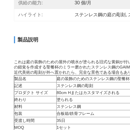
供給の能力:
30 個/月
ハイライト:
ステンレス鋼の庭の彫刻
, 
製品説明
これは庭の装飾のための屋外の噴水が塗られる旧式な黄銅が付
の錯覚を作成する聖餐杯のミラー磨かれたステンレス鋼のGAI
近代美術の彫刻が外へ置かれたら、完全な景色である場合もあ
製品名
庭の装飾のためのステンレス鋼の聖餐杯
記述
ステンレス鋼の彫刻
プロダクト サイズ
80cm Hまたはカスタマイズされる
終わり
塗られる
材料
ステンレス鋼
包装
合板箱/鉄骨フレーム
受渡し時間
35日
MOQ
1セット