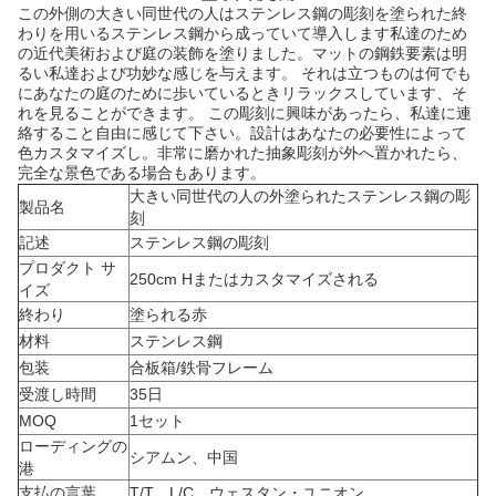
外側の大きい同世代の人はステンレス鋼の彫刻を
この
塗られた終
わりを用いるステンレス鋼から成っていて導入します私達のため
塗りました
の近代美術および庭の装飾を
。マットの鋼鉄要素は明
るい私達および功妙な感じを与えます。 それは
立つものは何でも
に
あなたの庭のために歩いているときリラックスしています、
そ
れを見ることができます。 この彫刻に興味があったら、私達に連
。設計はあなたの必要性によって
絡すること自由に感じて下さい
色カスタマイズし。非常に磨かれた抽象彫刻が外へ置かれたら、
完全な景色である場合もあります。
大きい同世代の人の外塗られたステンレス鋼の彫
製品名
刻
記述
ステンレス鋼の彫刻
プロダクト サ
250cm Hまたはカスタマイズされる
イズ
終わり
塗られる赤
材料
ステンレス鋼
包装
合板箱/鉄骨フレーム
受渡し時間
35日
MOQ
1セット
ローディングの
シアムン、中国
港
支払の言葉
T/T、L/C、ウェスタン・ユニオン