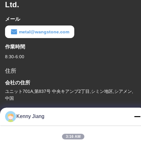
Ltd.
メール
metal@wangstone.com
作業時間
8:30-6:00
住所
会社の住所
ユニット701A,第837号 中央キアンプ2丁目,シミン地区,シアメン,
中国
工場住所
Kenny Jiang
第72号 ユンジュン道路 武峰村 崇武町 泉州市 福建市
テレ
3:16 AM
86-592-5175705