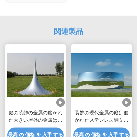
関連製品
庭の装飾の金属の磨かれ
装飾の現代金属の庭は磨
た大きい屋外の金属は低
かれたステンレス鋼ミラ
下の彫刻を彫ります
ーを彫ります
最高 の 価格 を 入手 する
最高 の 価格 を 入手 する