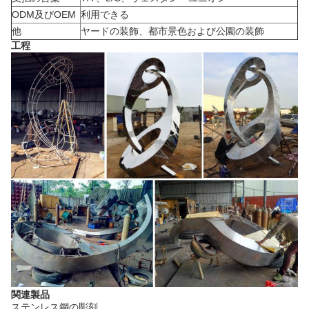
ODM及びOEM
利用できる
他
ヤードの装飾、都市景色および公園の装飾
工程
関連製品
ステンレス鋼の彫刻