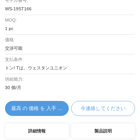
モデル番号:
WS-19ST166
MOQ:
1 pc
価格:
交渉可能
支払条件:
トン/ Tは、ウェスタンユニオン
供給能力:
30 個/月
最高 の 価格 を 入手 する
今連絡してください
詳細情報
製品説明