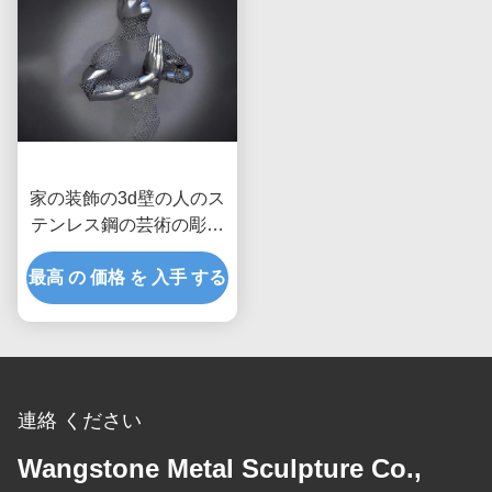
家の装飾の3d壁の人のス
テンレス鋼の芸術の彫刻
のマットの比ゆ的な終わ
最高 の 価格 を 入手 する
り
連絡 ください
Wangstone Metal Sculpture Co.,