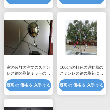
家の装飾の注文のステン
100cmの虹色の運動風の
レス鋼の彫刻ミラーの磨
ステンレス鋼の彫刻によ
かれた気球
って塗られる終わり
最高 の 価格 を 入手 する
最高 の 価格 を 入手 する