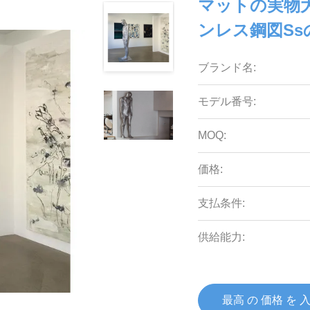
マットの実物
ンレス鋼図Ss
ブランド名:
モデル番号:
MOQ:
価格:
支払条件:
供給能力:
最高 の 価格 を 