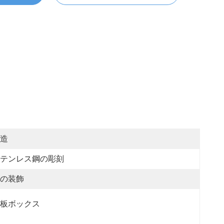
造
テンレス鋼の彫刻
の装飾
板ボックス