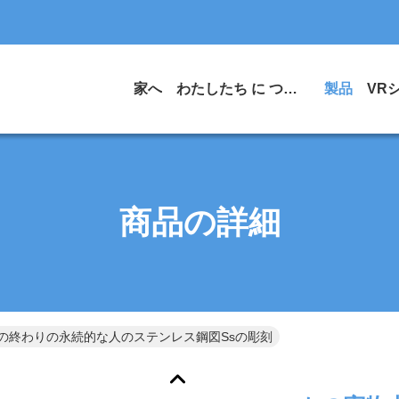
家へ
わたしたち に つい て
製品
VR
商品の詳細
の終わりの永続的な人のステンレス鋼図Ssの彫刻