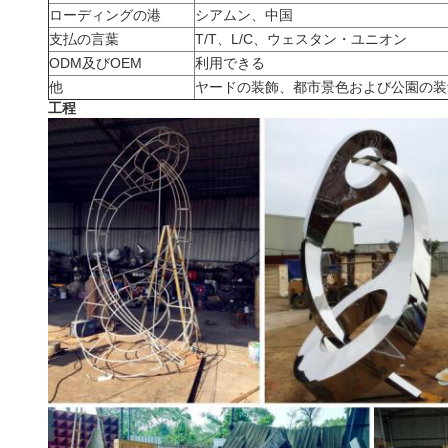
ローディングの港
シアムン、中国
支払の言葉
T/T、L/C、ウェスタン・ユニオン
ODM及びOEM
利用できる
他
ヤードの装飾、都市景色および公園の装
工程