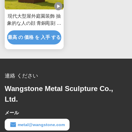
現代大型屋外庭園装飾 抽
象的な人の顔 青銅彫刻 古
代金属美術像 景観公園の
最高 の 価格 を 入手 する
庭園装飾
連絡 ください
Wangstone Metal Sculpture Co.,
Ltd.
メール
metal@wangstone.com