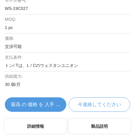
モデル番号:
WS-19C027
MOQ:
1 pc
価格:
交渉可能
支払条件:
トン/ Tは、L / Cのウェスタンユニオン
供給能力:
30 個/月
最高 の 価格 を 入手 する
今連絡してください
詳細情報
製品説明