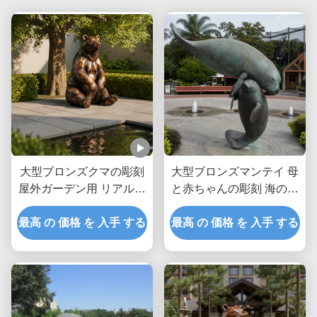
大型ブロンズクマの彫刻
大型ブロンズマンテイ 母
屋外ガーデン用 リアルな
と赤ちゃんの彫刻 海の動
座りヒグマ像 カスタムメ
物 沿岸庭園 屋外美術像
タル動物アート装飾 パー
最高 の 価格 を 入手 する
最高 の 価格 を 入手 する
クヴィラ用