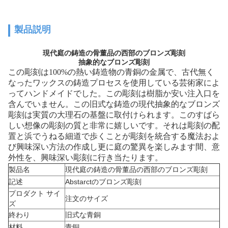
製品説明
現代庭の鋳造の骨董品の西部のブロンズ彫刻
抽象的なブロンズ彫刻
この彫刻は100%の熱い鋳造物の青銅の金属で、古代無く
なったワックスの鋳造プロセスを使用している芸術家によ
ってハンドメイドでした。この彫刻は樹脂か安い注入口を
含んでいません。この旧式な鋳造の現代抽象的なブロンズ
彫刻は実質の大理石の基盤に取付けられます。このすばら
しい想像の彫刻の質と非常に嬉しいです。それは彫刻の配
置と浜でうねる細道で歩くことが彫刻を統合する魔法およ
び興味深い方法の作成し更に庭の驚異を楽しみます間、意
外性を、興味深い彫刻に行き当たります。
製品名
現代庭の鋳造の骨董品の西部のブロンズ彫刻
記述
Abstarctのブロンズ彫刻
プロダクト サイ
注文のサイズ
ズ
終わり
旧式な青銅
材料
青銅