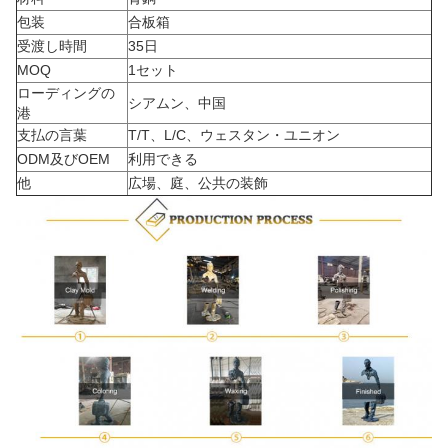
包装
合板箱
受渡し時間
35日
MOQ
1セット
ローディングの
シアムン、中国
港
支払の言葉
T/T、L/C、ウェスタン・ユニオン
ODM及びOEM
利用できる
他
広場、庭、公共の装飾