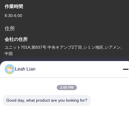
作業時間
8:30-6:00
住所
会社の住所
ユニット701A,第837号 中央キアンプ2丁目,シミン地区,シアメン,
中国
工場住所
Leah Lian
第72号 ユンジュン道路 武峰村 崇武町 泉州市 福建市
テレ
2:06 PM
86-592-5175705
Good day, what product are you looking for?
中国 良質 屋外の金属の彫刻 提供者 著作権 -2026 Wangstone