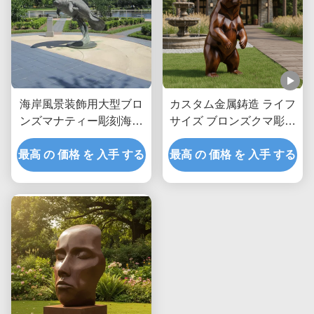
海岸風景装飾用大型ブロ
カスタム金属鋳造 ライフ
ンズマナティー彫刻海洋
サイズ ブロンズクマ彫刻
動物屋外ガーデンアート
屋外庭園彫像 ヴィラパー
最高 の 価格 を 入手 する
像
最高 の 価格 を 入手 する
クのリアルな動物アート
景観装飾