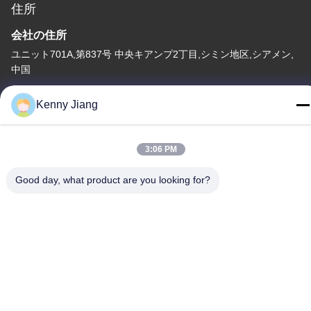
住所
会社の住所
ユニット701A,第837号 中央キアンプ2丁目,シミン地区,シアメン,
中国
工場住所
Kenny Jiang
第72号 ユンジュン道路 武峰村 崇武町 泉州市 福建市
テレ
3:06 PM
86-592-5175705
Good day, what product are you looking for?
中国 良質 屋外の金属の彫刻 提供者 著作権 -2026 Wangstone
Metal Sculpture Co., Ltd. すべての権利は保護されています.
プライバシーポリシー
|
地図