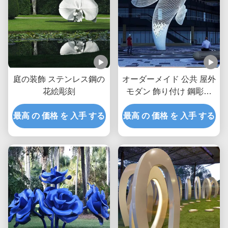
庭の装飾 ステンレス鋼の
オーダーメイド 公共 屋外
花絵彫刻
モダン 飾り付け 鋼彫刻
金属彫像 巨大 白鯨
最高 の 価格 を 入手 する
最高 の 価格 を 入手 する