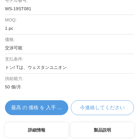
モデル番号:
WS-19ST081
MOQ:
1 pc
価格:
交渉可能
支払条件:
トン/ Tは、ウェスタンユニオン
供給能力:
50 個/月
最高 の 価格 を 入手 する
今連絡してください
詳細情報
製品説明