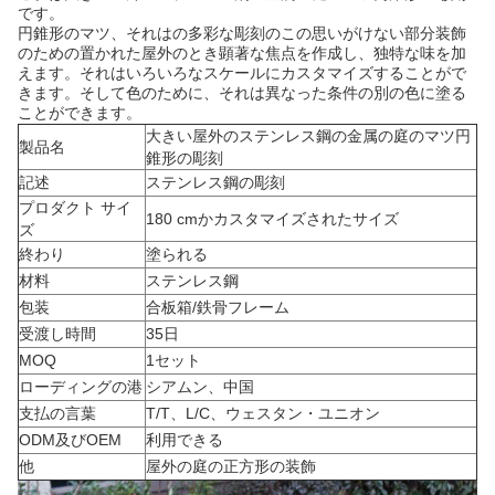
です。
円錐形のマツ、それはの多彩な彫刻のこの思いがけない部分装飾
のための置かれた屋外のとき顕著な焦点を作成し、独特な味を加
えます。それはいろいろなスケールにカスタマイズすることがで
きます。そして色のために、それは異なった条件の別の色に塗る
ことができます。
大きい屋外のステンレス鋼の金属の庭のマツ円
製品名
錐形の彫刻
記述
ステンレス鋼の彫刻
プロダクト サイ
180 cmかカスタマイズされたサイズ
ズ
終わり
塗られる
材料
ステンレス鋼
包装
合板箱/鉄骨フレーム
受渡し時間
35日
MOQ
1セット
ローディングの港
シアムン、中国
支払の言葉
T/T、L/C、ウェスタン・ユニオン
ODM及びOEM
利用できる
他
屋外の庭の正方形の装飾