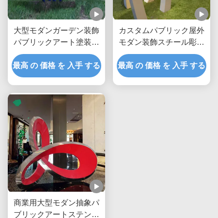
大型モダンガーデン装飾
カスタムパブリック屋外
パブリックアート塗装ス
モダン装飾スチール彫刻
テンレス鋼フラワーロー
金属像メーカー/工場
最高 の 価格 を 入手 する
ズ彫刻
最高 の 価格 を 入手 する
商業用大型モダン抽象パ
ブリックアートステンレ