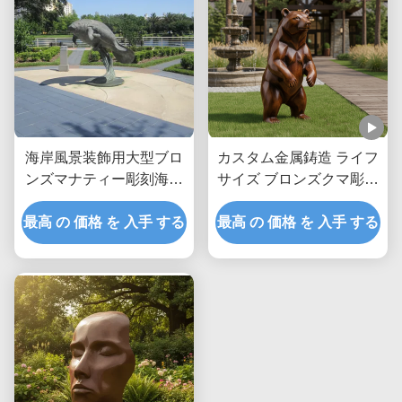
海岸風景装飾用大型ブロ
カスタム金属鋳造 ライフ
ンズマナティー彫刻海洋
サイズ ブロンズクマ彫刻
動物屋外ガーデンアート
屋外庭園彫像 ヴィラパー
最高 の 価格 を 入手 する
像
最高 の 価格 を 入手 する
クのリアルな動物アート
景観装飾