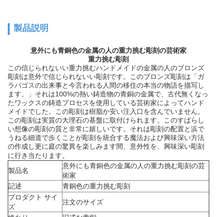
製品説明
意外にも青銅色の金属の人の重力挑む彫刻の芸術家
重力挑む彫刻
この信じられないい重力挑むハンドメイドの金属の人のブロンズ
彫刻は意外で信じられないい彫刻です。このブロンズ彫刻は「ガ
ラパゴスの出来事と今言われる人間の移住の本当の物語を描写し
ます。」それは100%の熱い鋳造物の青銅の金属で、古代無くなっ
たワックスの鋳造プロセスを使用している芸術家によってハンド
メイドでした。この彫刻は樹脂か安い注入口を含んでいません。
この彫刻は実質の大理石の基盤に取付けられます。このすばらし
い想像の彫刻の質と非常に嬉しいです。それは彫刻の配置と浜で
うねる細道で歩くことが彫刻を統合する魔法および興味深い方法
の作成し更に庭の驚異を楽しみます間、意外性を、興味深い彫刻
に行き当たります。
意外にも青銅色の金属の人の重力挑む彫刻の芸
製品名
術家
記述
青銅色の重力挑む彫刻
プロダクト サイ
注文のサイズ
ズ