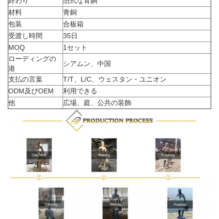
終わり
旧式な青銅
材料
青銅
包装
合板箱
受渡し時間
35日
MOQ
1セット
ローディングの
シアムン、中国
港
支払の言葉
T/T、L/C、ウェスタン・ユニオン
ODM及びOEM
利用できる
他
広場、庭、公共の装飾