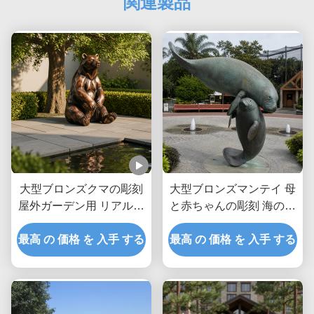
関連製品
大型ブロンズクマの彫刻
大型ブロンズマンテイ 母
屋外ガーデン用 リアルな
と赤ちゃんの彫刻 海の動
座りヒグマ像 カスタムメ
物 沿岸庭園 屋外美術像
タル動物アート装飾 パー
最高 の 価格 を 入手 する
最高 の 価格 を 入手 する
クヴィラ用