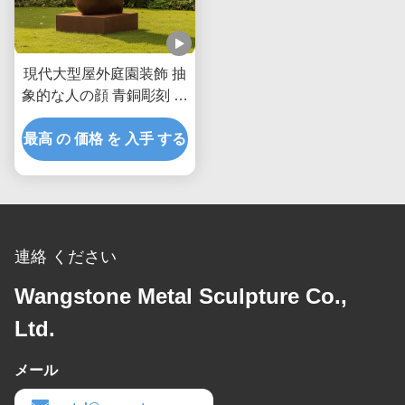
現代大型屋外庭園装飾 抽
象的な人の顔 青銅彫刻 古
代金属美術像 景観公園の
最高 の 価格 を 入手 する
庭園装飾
連絡 ください
Wangstone Metal Sculpture Co.,
Ltd.
メール