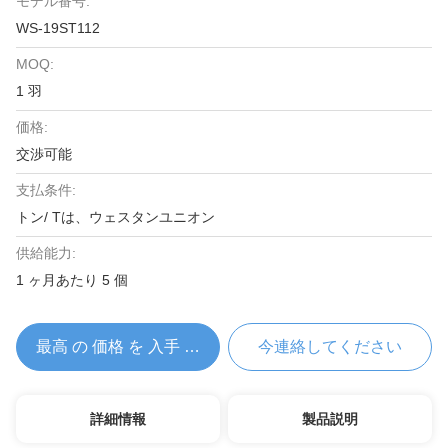
モデル番号:
WS-19ST112
MOQ:
1 羽
価格:
交渉可能
支払条件:
トン/ Tは、ウェスタンユニオン
供給能力:
1 ヶ月あたり 5 個
最高 の 価格 を 入手 する
今連絡してください
詳細情報
製品説明