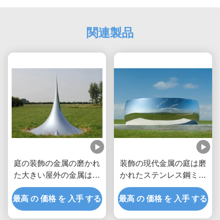
関連製品
庭の装飾の金属の磨かれ
装飾の現代金属の庭は磨
た大きい屋外の金属は低
かれたステンレス鋼ミラ
下の彫刻を彫ります
ーを彫ります
最高 の 価格 を 入手 する
最高 の 価格 を 入手 する