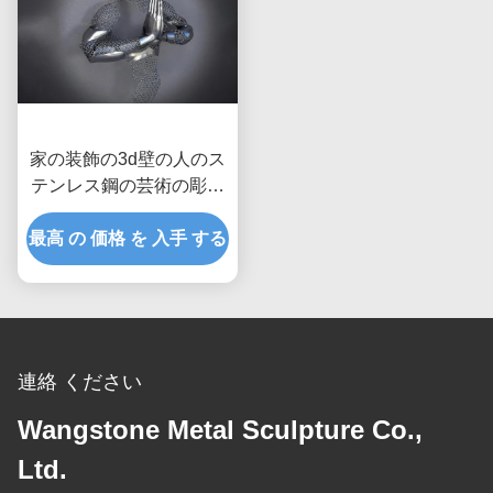
家の装飾の3d壁の人のス
テンレス鋼の芸術の彫刻
のマットの比ゆ的な終わ
最高 の 価格 を 入手 する
り
連絡 ください
Wangstone Metal Sculpture Co.,
Ltd.