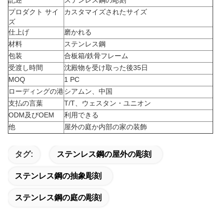
記述
ステンレス鋼の彫刻
プロダクト サイ
カスタマイズされたサイズ
ズ
仕上げ
磨かれる
材料
ステンレス鋼
包装
合板箱/鉄骨フレーム
受渡し時間
沈殿物を受け取った後35日
MOQ
1 PC
ローディングの港
シアムン、中国
支払の言葉
T/T、ウェスタン・ユニオン
ODM及びOEM
利用できる
他
屋外の庭か内部の家の装飾
タグ:
ステンレス鋼の屋外の彫刻
ステンレス鋼の抽象彫刻
ステンレス鋼の庭の彫刻