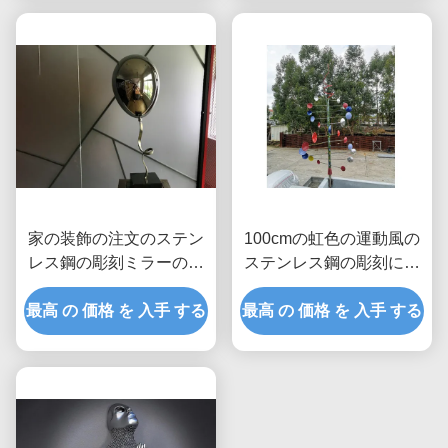
家の装飾の注文のステン
100cmの虹色の運動風の
レス鋼の彫刻ミラーの磨
ステンレス鋼の彫刻によ
かれた気球
って塗られる終わり
最高 の 価格 を 入手 する
最高 の 価格 を 入手 する