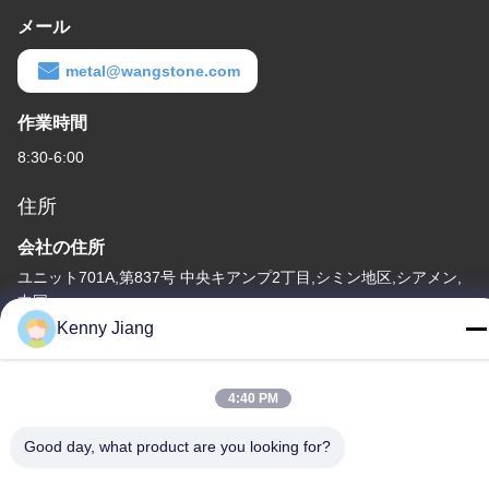
メール
metal@wangstone.com
作業時間
8:30-6:00
住所
会社の住所
ユニット701A,第837号 中央キアンプ2丁目,シミン地区,シアメン,
中国
Kenny Jiang
工場住所
第72号 ユンジュン道路 武峰村 崇武町 泉州市 福建市
4:40 PM
テレ
86-592-5175705
Good day, what product are you looking for?