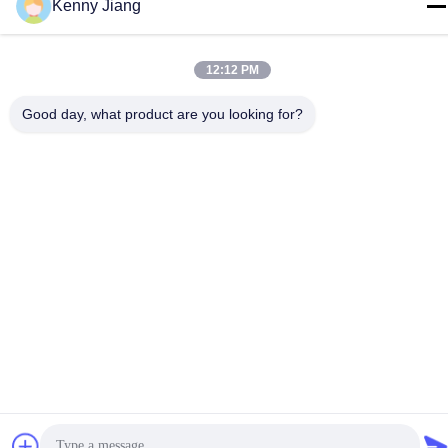
Kenny Jiang
第72号 ユンジュン道路 武峰村 崇武町 泉州市 福建市
テレ
12:12 PM
86-592-5175705
Good day, what product are you looking for?
中国 良質 屋外の金属の彫刻 提供者 著作権 -2026 Wangstone
Metal Sculpture Co., Ltd. すべての権利は保護されています.
プライバシーポリシー
|
地図