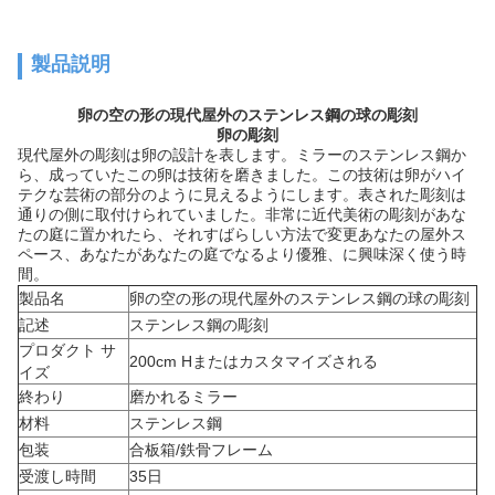
製品説明
卵の空の形の現代屋外のステンレス鋼の球の彫刻
卵の彫刻
現代屋外の彫刻は卵の設計を表します。ミラーのステンレス鋼か
ら、成っていたこの卵は技術を磨きました。この技術は卵がハイ
テクな芸術の部分のように見えるようにします。表された彫刻は
通りの側に取付けられていました。非常に近代美術の彫刻があな
たの庭に置かれたら、それすばらしい方法で変更あなたの屋外ス
ペース、あなたがあなたの庭でなるより優雅、に興味深く使う時
間。
製品名
卵の空の形の現代屋外のステンレス鋼の球の彫刻
記述
ステンレス鋼の彫刻
プロダクト サ
200cm Hまたはカスタマイズされる
イズ
終わり
磨かれるミラー
材料
ステンレス鋼
包装
合板箱/鉄骨フレーム
受渡し時間
35日