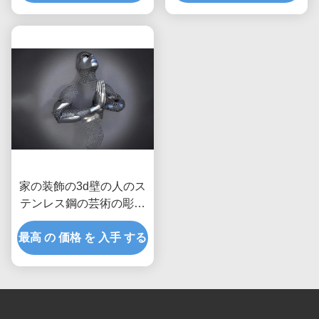
家の装飾の3d壁の人のス
テンレス鋼の芸術の彫刻
のマットの比ゆ的な終わ
最高 の 価格 を 入手 する
り