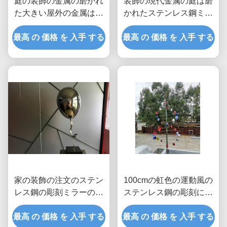
庭の装飾の金属の磨かれ
装飾の現代金属の庭は磨
た大きい屋外の金属は低
かれたステンレス鋼ミラ
下の彫刻を彫ります
ーを彫ります
最高 の 価格 を 入手 する
最高 の 価格 を 入手 する
家の装飾の注文のステン
100cmの虹色の運動風の
レス鋼の彫刻ミラーの磨
ステンレス鋼の彫刻によ
かれた気球
って塗られる終わり
最高 の 価格 を 入手 する
最高 の 価格 を 入手 する