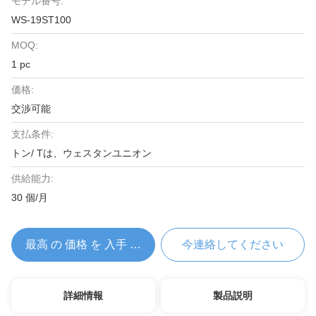
モデル番号:
WS-19ST100
MOQ:
1 pc
価格:
交渉可能
支払条件:
トン/ Tは、ウェスタンユニオン
供給能力:
30 個/月
最高 の 価格 を 入手 する
今連絡してください
詳細情報
製品説明