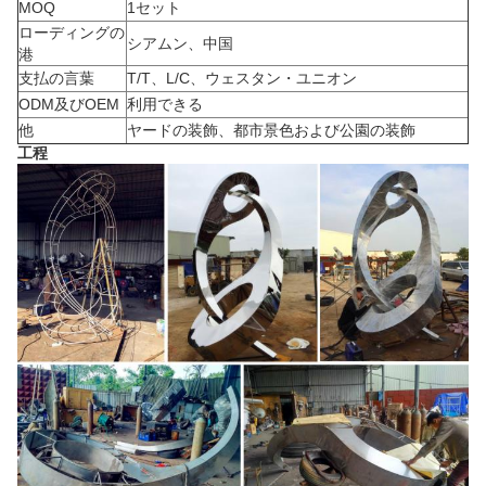
MOQ
1セット
ローディングの
シアムン、中国
港
支払の言葉
T/T、L/C、ウェスタン・ユニオン
ODM及びOEM
利用できる
他
ヤードの装飾、都市景色および公園の装飾
工程