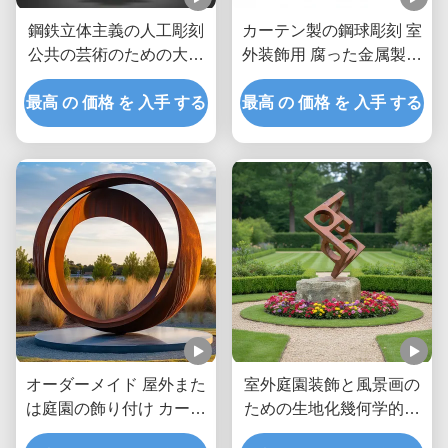
鋼鉄立体主義の人工彫刻
カーテン製の鋼球彫刻 室
公共の芸術のための大き
外装飾用 腐った金属製の
な金属像
庭球
最高 の 価格 を 入手 する
最高 の 価格 を 入手 する
オーダーメイド 屋外また
室外庭園装飾と風景画の
は庭園の飾り付け カーテ
ための生地化幾何学的コ
ン鋼リング
ーテン鋼彫刻