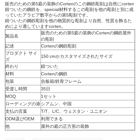
販売のための第5庭の装飾のCortenのこの鋼鉄彫刻は自然にcorten
錆ついたの鋼鉄を、speicial材料するこの彫刻を他の彫刻と別に成
っていたアラビア数字からの第5彫刻です。
錆ついたの鋼鉄彫刻を他の物質的な彫刻より自然、性質を飾るた
めにより適していますcorten。
販売のための第5庭の装飾のCortenの鋼鉄屋外
製品名
の彫刻
記述
Cortenの鋼鉄彫刻
プロダクト サイ
150 cmかカスタマイズされたサイズ
ズ
終わり
錆ついた
材料
Cortenの鋼鉄
包装
合板箱/鉄骨フレーム
受渡し時間
35日
MOQ
1セット
ローディングの港
シアムン、中国
支払の言葉
T/T、L/C、ウェスタン・ユニオン
ODM及びOEM
利用できる
他
屋外の庭の正方形の装飾