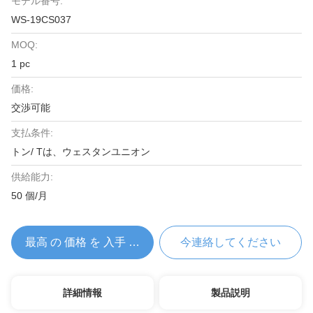
モデル番号:
WS-19CS037
MOQ:
1 pc
価格:
交渉可能
支払条件:
トン/ Tは、ウェスタンユニオン
供給能力:
50 個/月
最高 の 価格 を 入手 する
今連絡してください
詳細情報
製品説明