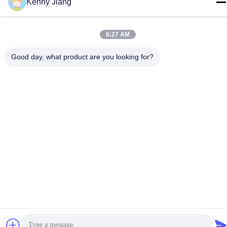
Kenny Jiang
工場住所
第72号 ユンジュン道路 武峰村 崇武町 泉州市 福建市
6:27 AM
テレ
86-592-5175705
Good day, what product are you looking for?
中国 良質 屋外の金属の彫刻 提供者 著作権 -2026 Wangstone
Metal Sculpture Co., Ltd. すべての権利は保護されています.
プライバシーポリシー
|
地図