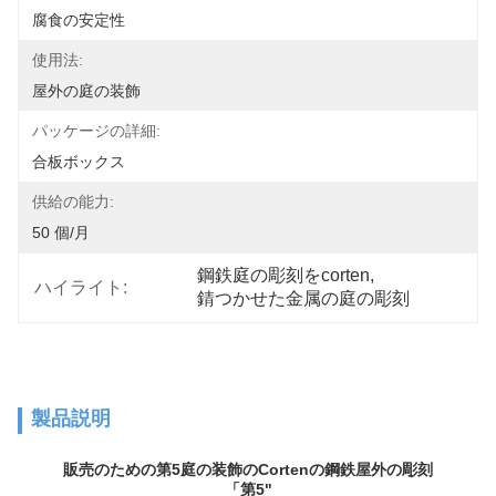
腐食の安定性
使用法:
屋外の庭の装飾
パッケージの詳細:
合板ボックス
供給の能力:
50 個/月
鋼鉄庭の彫刻をcorten
, 
ハイライト:
錆つかせた金属の庭の彫刻
製品説明
販売のための第5庭の装飾のCortenの鋼鉄屋外の彫刻
「第5"