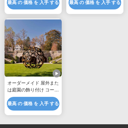
最高 の 価格 を 入手 する
最高 の 価格 を 入手 する
オーダーメイド 屋外また
は庭園の飾り付け コーテ
ン 鋼の空洞ボール
最高 の 価格 を 入手 する