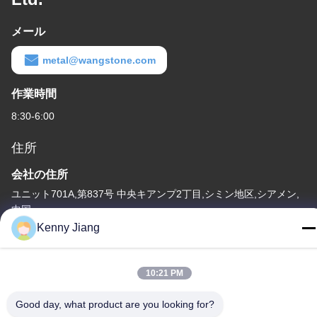
メール
metal@wangstone.com
作業時間
8:30-6:00
住所
会社の住所
ユニット701A,第837号 中央キアンプ2丁目,シミン地区,シアメン,
中国
Kenny Jiang
工場住所
第72号 ユンジュン道路 武峰村 崇武町 泉州市 福建市
10:21 PM
テレ
86-592-5175705
Good day, what product are you looking for?