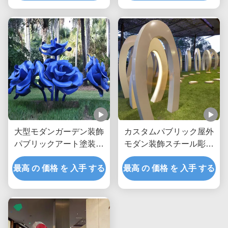
大型モダンガーデン装飾
カスタムパブリック屋外
パブリックアート塗装ス
モダン装飾スチール彫刻
テンレス鋼フラワーロー
金属像メーカー/工場
最高 の 価格 を 入手 する
ズ彫刻
最高 の 価格 を 入手 する