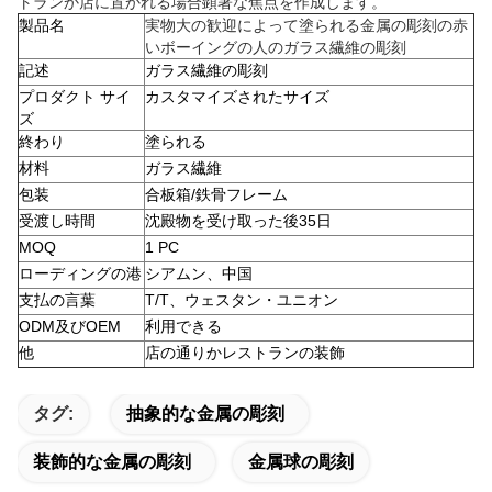
トランか店に置かれる場合顕著な焦点を作成します。
製品名
実物大の歓迎によって塗られる金属の彫刻の赤
いボーイングの人のガラス繊維の彫刻
記述
ガラス繊維の彫刻
プロダクト サイ
カスタマイズされたサイズ
ズ
終わり
塗られる
材料
ガラス繊維
包装
合板箱/鉄骨フレーム
受渡し時間
沈殿物を受け取った後35日
MOQ
1 PC
ローディングの港
シアムン、中国
支払の言葉
T/T、ウェスタン・ユニオン
ODM及びOEM
利用できる
他
店の通りかレストランの装飾
タグ:
抽象的な金属の彫刻
装飾的な金属の彫刻
金属球の彫刻