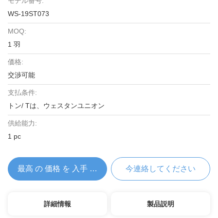
モデル番号:
WS-19ST073
MOQ:
1 羽
価格:
交渉可能
支払条件:
トン/ Tは、ウェスタンユニオン
供給能力:
1 pc
最高 の 価格 を 入手 する
今連絡してください
詳細情報
製品説明