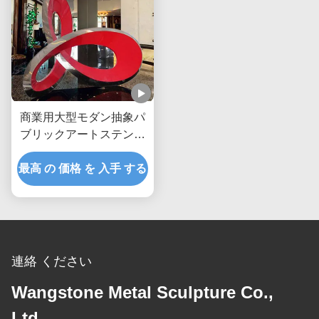
商業用大型モダン抽象パ
ブリックアートステンレ
ス鋼彫刻
最高 の 価格 を 入手 する
連絡 ください
Wangstone Metal Sculpture Co.,
Ltd.