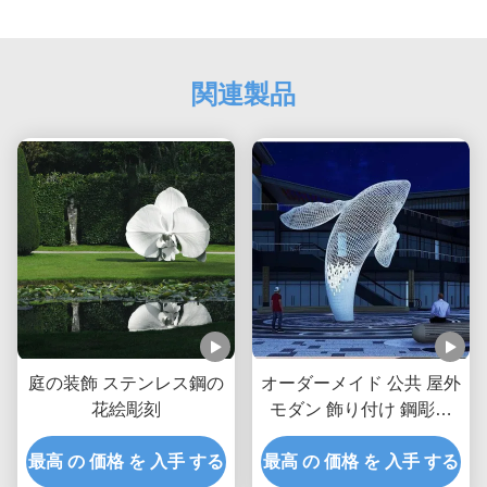
関連製品
庭の装飾 ステンレス鋼の
オーダーメイド 公共 屋外
花絵彫刻
モダン 飾り付け 鋼彫刻
金属彫像 巨大 白鯨
最高 の 価格 を 入手 する
最高 の 価格 を 入手 する