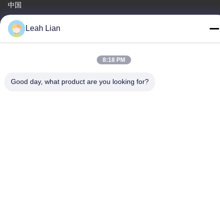
中国
工場住所
Leah Lian
第72号 ユンジュン道路 武峰村 崇武町 泉州市 福建市
テレ
8:18 PM
86-592-5175705
Good day, what product are you looking for?
中国 良質 屋外の金属の彫刻 提供者 著作権 -2026 Wangstone
Metal Sculpture Co., Ltd. すべての権利は保護されています.
プライバシーポリシー
|
地図