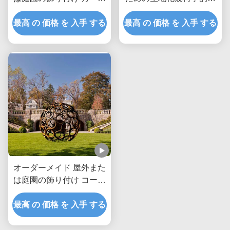
ン鋼リング
ーテン鋼彫刻
最高 の 価格 を 入手 する
最高 の 価格 を 入手 する
オーダーメイド 屋外また
は庭園の飾り付け コーテ
ン 鋼の空洞ボール
最高 の 価格 を 入手 する