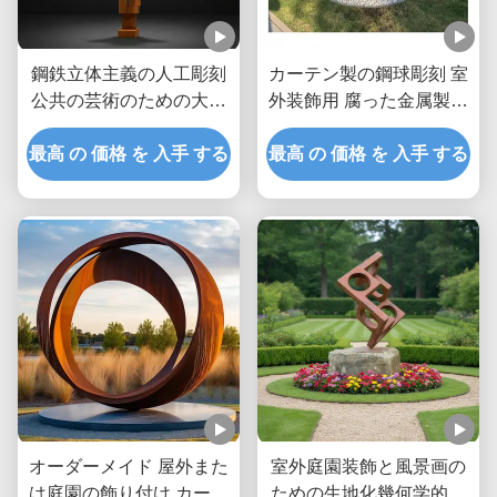
鋼鉄立体主義の人工彫刻
カーテン製の鋼球彫刻 室
公共の芸術のための大き
外装飾用 腐った金属製の
な金属像
庭球
最高 の 価格 を 入手 する
最高 の 価格 を 入手 する
オーダーメイド 屋外また
室外庭園装飾と風景画の
は庭園の飾り付け カーテ
ための生地化幾何学的コ