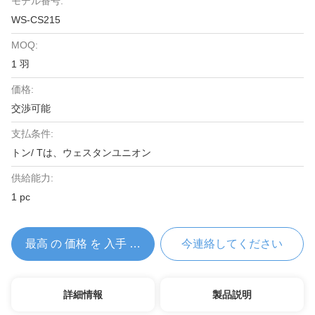
モデル番号:
WS-CS215
MOQ:
1 羽
価格:
交渉可能
支払条件:
トン/ Tは、ウェスタンユニオン
供給能力:
1 pc
最高 の 価格 を 入手 する
今連絡してください
詳細情報
製品説明