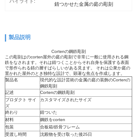
ハイライト:
錆つかせた金属の庭の彫刻
製品説明
Cortenの鋼鉄彫刻
この彫刻はのcorten屋外の庭の彫刻で非常に一般に使用される鋼
鉄をなされます。それは錆つくことからそれ自身を保護する表面
で形作られる錆の層すばらしいがある見ます。 それは公衆か庭の
置かれた屋外のとき独特な設計で、顕著な焦点を作成します。
製品名
現代的な設計芸術の金属の庭の装飾のCortenの
鋼鉄彫刻
記述
Cortenの鋼鉄彫刻
プロダクト サイ
カスタマイズされたサイズ
ズ
終わり
錆ついた
材料
鋼鉄をcorten
包装
合板箱/鉄骨フレーム
受渡し時間
沈殿物を受け取った後25日