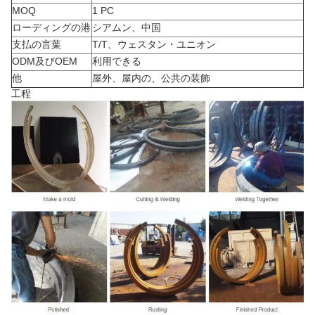
MOQ
1 PC
ローディングの港
シアムン、中国
支払の言葉
T/T、ウェスタン・ユニオン
ODM及びOEM
利用できる
他
屋外、屋内の、公共の装飾
工程