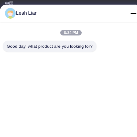
中国
Leah Lian
工場住所
第72号 ユンジュン道路 武峰村 崇武町 泉州市 福建市
8:34 PM
テレ
86-592-5175705
Good day, what product are you looking for?
中国 良質 屋外の金属の彫刻 提供者 著作権 -2026 Wangstone
Metal Sculpture Co., Ltd. すべての権利は保護されています.
プライバシーポリシー
|
地図