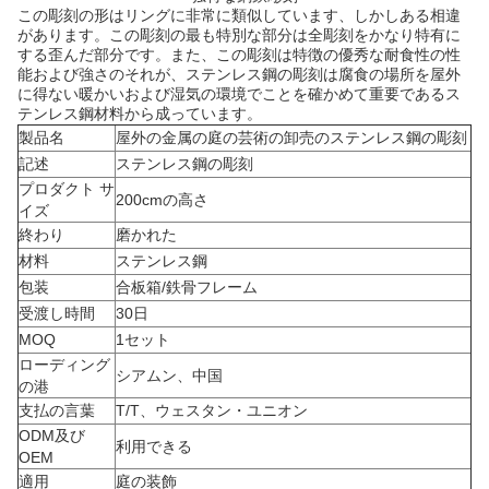
この彫刻の形はリングに非常に類似しています、しかしある相違
があります。この彫刻の最も特別な部分は全彫刻をかなり特有に
する歪んだ部分です。また、この彫刻は特徴の優秀な耐食性の性
能および強さのそれが、ステンレス鋼の彫刻は腐食の場所を屋外
に得ない暖かいおよび湿気の環境でことを確かめて重要であるス
テンレス鋼材料から成っています。
製品名
屋外の金属の庭の芸術の卸売のステンレス鋼の彫刻
記述
ステンレス鋼の彫刻
プロダクト サ
200cmの高さ
イズ
終わり
磨かれた
材料
ステンレス鋼
包装
合板箱/鉄骨フレーム
受渡し時間
30日
MOQ
1セット
ローディング
シアムン、中国
の港
支払の言葉
T/T、ウェスタン・ユニオン
ODM及び
利用できる
OEM
適用
庭の装飾