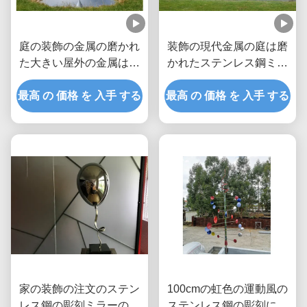
庭の装飾の金属の磨かれ
装飾の現代金属の庭は磨
た大きい屋外の金属は低
かれたステンレス鋼ミラ
下の彫刻を彫ります
ーを彫ります
最高 の 価格 を 入手 する
最高 の 価格 を 入手 する
家の装飾の注文のステン
100cmの虹色の運動風の
レス鋼の彫刻ミラーの磨
ステンレス鋼の彫刻によ