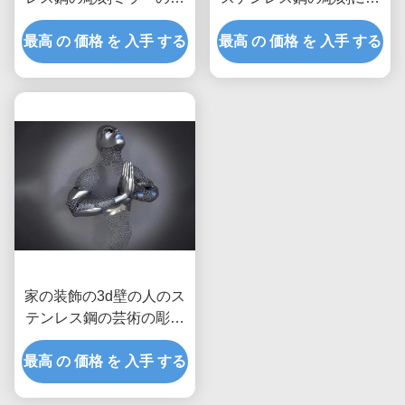
かれた気球
って塗られる終わり
最高 の 価格 を 入手 する
最高 の 価格 を 入手 する
家の装飾の3d壁の人のス
テンレス鋼の芸術の彫刻
のマットの比ゆ的な終わ
最高 の 価格 を 入手 する
り