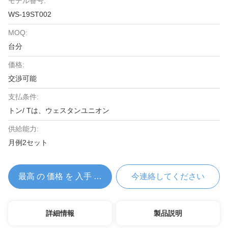
モデル番号:
WS-19ST002
MOQ:
台分
価格:
交渉可能
支払条件:
トン/ Tは、ウェスタンユニオン
供給能力:
月例2セット
最高 の 価格 を 入手 する
今連絡してください
詳細情報
製品説明