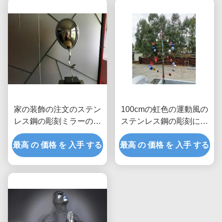
家の装飾の注文のステン
100cmの虹色の運動風の
レス鋼の彫刻ミラーの磨
ステンレス鋼の彫刻によ
かれた気球
って塗られる終わり
最高 の 価格 を 入手 する
最高 の 価格 を 入手 する