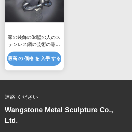
家の装飾の3d壁の人のス
テンレス鋼の芸術の彫刻
のマットの比ゆ的な終わ
最高 の 価格 を 入手 する
り
連絡 ください
Wangstone Metal Sculpture Co.,
Ltd.