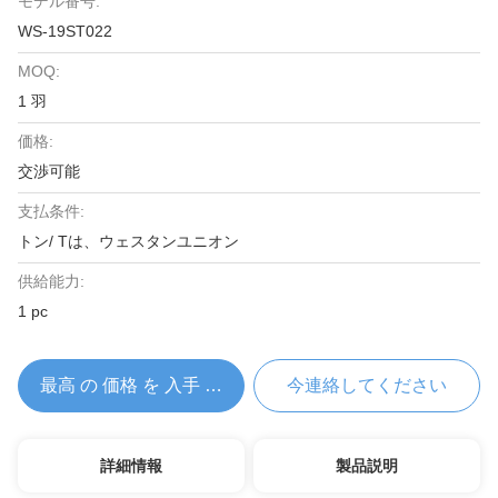
モデル番号:
WS-19ST022
MOQ:
1 羽
価格:
交渉可能
支払条件:
トン/ Tは、ウェスタンユニオン
供給能力:
1 pc
最高 の 価格 を 入手 する
今連絡してください
詳細情報
製品説明