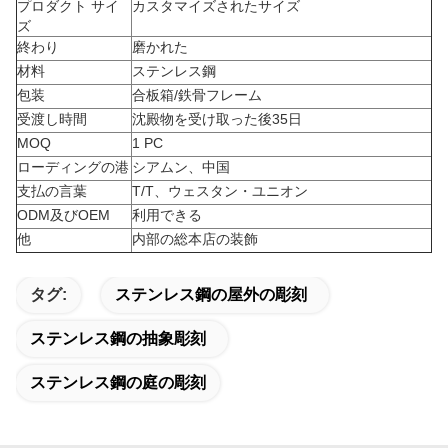
プロダクト サイ
カスタマイズされたサイズ
ズ
終わり
磨かれた
材料
ステンレス鋼
包装
合板箱/鉄骨フレーム
受渡し時間
沈殿物を受け取った後35日
MOQ
1 PC
ローディングの港
シアムン、中国
支払の言葉
T/T、ウェスタン・ユニオン
ODM及びOEM
利用できる
他
内部の総本店の装飾
タグ:
ステンレス鋼の屋外の彫刻
ステンレス鋼の抽象彫刻
ステンレス鋼の庭の彫刻