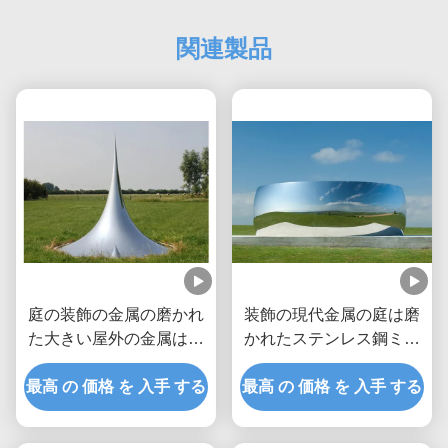
関連製品
庭の装飾の金属の磨かれ
装飾の現代金属の庭は磨
た大きい屋外の金属は低
かれたステンレス鋼ミラ
下の彫刻を彫ります
ーを彫ります
最高 の 価格 を 入手 する
最高 の 価格 を 入手 する