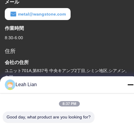
メール
metal@wangstone.com
作業時間
8:30-6:00
住所
会社の住所
ユニット701A,第837号 中央キアンプ2丁目,シミン地区,シアメン,
中国
Leah Lian
工場住所
第72号 ユンジュン道路 武峰村 崇武町 泉州市 福建市
8:37 PM
テレ
86-592-5175705
Good day, what product are you looking for?