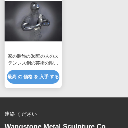
家の装飾の3d壁の人のス
テンレス鋼の芸術の彫刻
のマットの比ゆ的な終わ
最高 の 価格 を 入手 する
り
連絡 ください
Wangstone Metal Sculpture Co.,