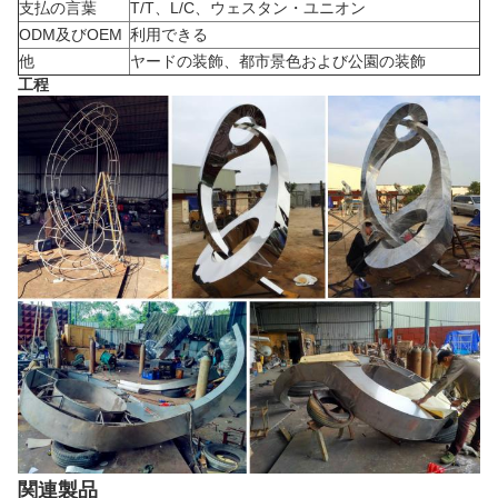
支払の言葉
T/T、L/C、ウェスタン・ユニオン
ODM及びOEM
利用できる
他
ヤードの装飾、都市景色および公園の装飾
工程
関連製品