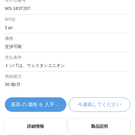
モデル番号:
WS-18ST207
MOQ:
1 pc
価格:
交渉可能
支払条件:
トン/ Tは、ウェスタンユニオン
供給能力:
30 個/月
最高 の 価格 を 入手 する
今連絡してください
詳細情報
製品説明