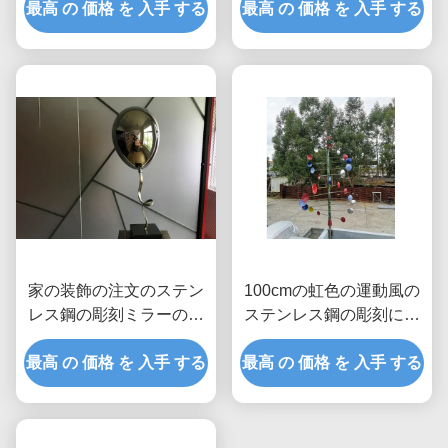
最高 の 価格 を 入手 する
最高 の 価格 を 入手 する
家の装飾の注文のステン
100cmの虹色の運動風の
レス鋼の彫刻ミラーの磨
ステンレス鋼の彫刻によ
かれた気球
って塗られる終わり
最高 の 価格 を 入手 する
最高 の 価格 を 入手 する