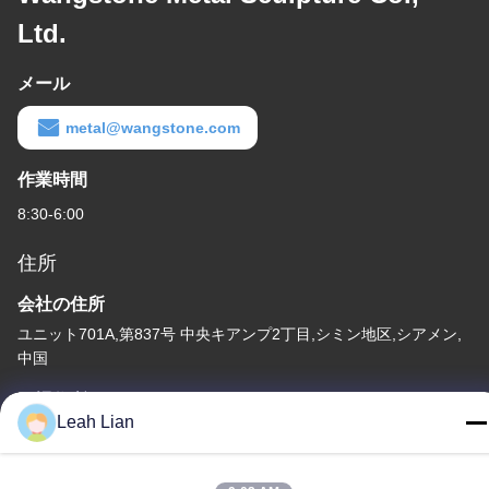
Ltd.
メール
metal@wangstone.com
作業時間
8:30-6:00
住所
会社の住所
ユニット701A,第837号 中央キアンプ2丁目,シミン地区,シアメン,
中国
工場住所
Leah Lian
第72号 ユンジュン道路 武峰村 崇武町 泉州市 福建市
テレ