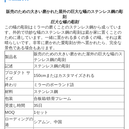
販売のための大きい磨かれた屋外の巨大な蟻のステンレス鋼の彫
刻
巨大な蟻の彫刻
この蟻の彫刻はミラーの磨くことのステンレス鋼から成っていま
す。外的で功妙な蟻のステンレス鋼の彫刻は庭か家に置くことの
ために適しています。一緒に置かれる多くの多くの蟻。それは素
晴らしいです。非常に磨かれた愛彫刻が外へ置かれたら、完全な
景色である場合もあります。
販売のための大きい磨かれた屋外の巨大な蟻のス
製品名
テンレス鋼の彫刻
記述
ステンレス鋼の彫刻
プロダクト サ
150cmまたはカスタマイズされる
イズ
終わり
ミラーのポーランド語
材料
ステンレス鋼
包装
合板箱/鉄骨フレーム
受渡し時間
35日
MOQ
1セット
ローディングの
シアムン、中国
港