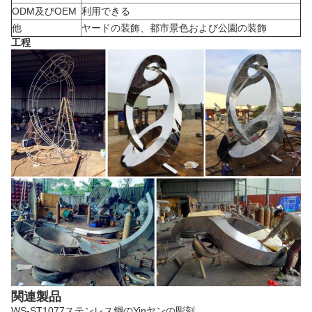
ODM及びOEM
利用できる
他
ヤードの装飾、都市景色および公園の装飾
工程
関連製品
WS-ST1077ステンレス鋼のYinヤンの彫刻