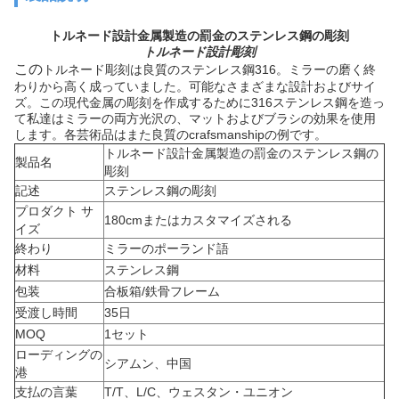
トルネード設計金属製造の罰金のステンレス鋼の彫刻
トルネード設計彫刻
この
トルネード彫刻は良質のステンレス鋼316。ミラーの磨く終
わりから高く成っていました。可能なさまざまな設計およびサイ
ズ。この現代金属の彫刻を作成するために316ステンレス鋼を造っ
て私達はミラーの両方光沢の、マットおよびブラシの効果を使用
します。各芸術品はまた良質のcrafsmanshipの例です。
トルネード設計金属製造の罰金のステンレス鋼の
製品名
彫刻
記述
ステンレス鋼の彫刻
プロダクト サ
180cmまたはカスタマイズされる
イズ
終わり
ミラーのポーランド語
材料
ステンレス鋼
包装
合板箱/鉄骨フレーム
受渡し時間
35日
MOQ
1セット
ローディングの
シアムン、中国
港
支払の言葉
T/T、L/C、ウェスタン・ユニオン