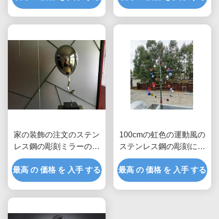
家の装飾の注文のステン
100cmの虹色の運動風の
レス鋼の彫刻ミラーの磨
ステンレス鋼の彫刻によ
かれた気球
って塗られる終わり
最高 の 価格 を 入手 する
最高 の 価格 を 入手 する