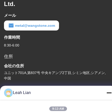
Ltd.
メール
metal@wangstone.com
作業時間
8:30-6:00
住所
会社の住所
ユニット701A,第837号 中央キアンプ2丁目,シミン地区,シアメン,
中国
工場住所
Leah Lian
第72号 ユンジュン道路 武峰村 崇武町 泉州市 福建市
テレ
9:13 AM
86-592-5175705