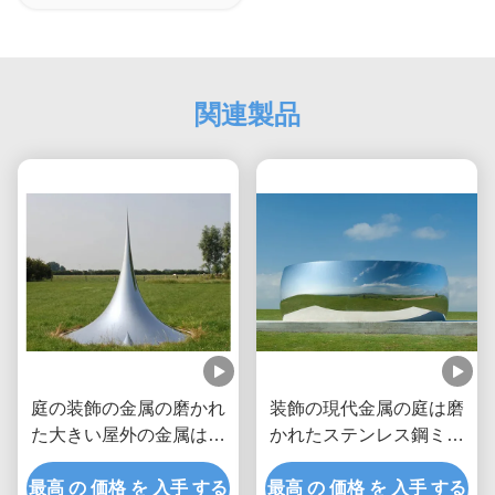
関連製品
庭の装飾の金属の磨かれ
装飾の現代金属の庭は磨
た大きい屋外の金属は低
かれたステンレス鋼ミラ
下の彫刻を彫ります
ーを彫ります
最高 の 価格 を 入手 する
最高 の 価格 を 入手 する