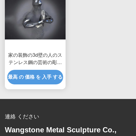
家の装飾の3d壁の人のス
テンレス鋼の芸術の彫刻
のマットの比ゆ的な終わ
最高 の 価格 を 入手 する
り
連絡 ください
Wangstone Metal Sculpture Co.,