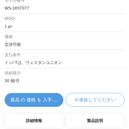
モデル番号:
WS-18ST077
MOQ:
1 pc
価格:
交渉可能
支払条件:
トン/ Tは、ウェスタンユニオン
供給能力:
30 個/月
最高 の 価格 を 入手 する
今連絡してください
詳細情報
製品説明