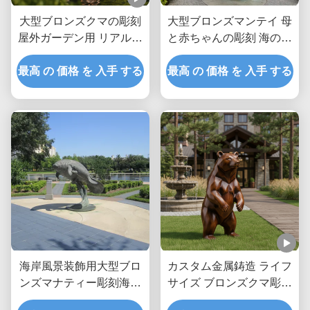
大型ブロンズクマの彫刻
大型ブロンズマンテイ 母
屋外ガーデン用 リアルな
と赤ちゃんの彫刻 海の動
座りヒグマ像 カスタムメ
物 沿岸庭園 屋外美術像
タル動物アート装飾 パー
最高 の 価格 を 入手 する
最高 の 価格 を 入手 する
クヴィラ用
海岸風景装飾用大型ブロ
カスタム金属鋳造 ライフ
ンズマナティー彫刻海洋
サイズ ブロンズクマ彫刻
動物屋外ガーデンアート
屋外庭園彫像 ヴィラパー