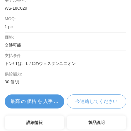
モデル番号:
WS-18C029
MOQ:
1 pc
価格:
交渉可能
支払条件:
トン/ Tは、L / Cのウェスタンユニオン
供給能力:
30 個/月
最高 の 価格 を 入手 する
今連絡してください
詳細情報
製品説明