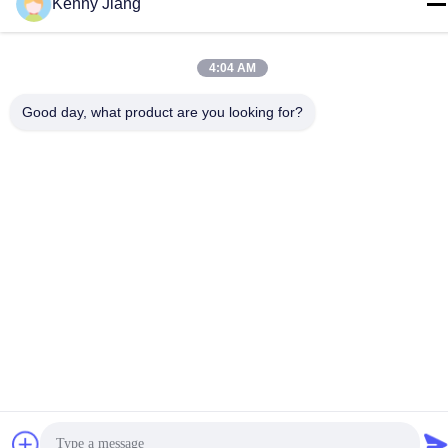
Kenny Jiang
工場住所
第72号 ユンジュン道路 武峰村 崇武町 泉州市 福建市
4:04 AM
テレ
86-592-5175705
Good day, what product are you looking for?
中国 良質 屋外の金属の彫刻 提供者 著作権 -2026 Wangstone
Metal Sculpture Co., Ltd. すべての権利は保護されています.
プライバシーポリシー
|
地図