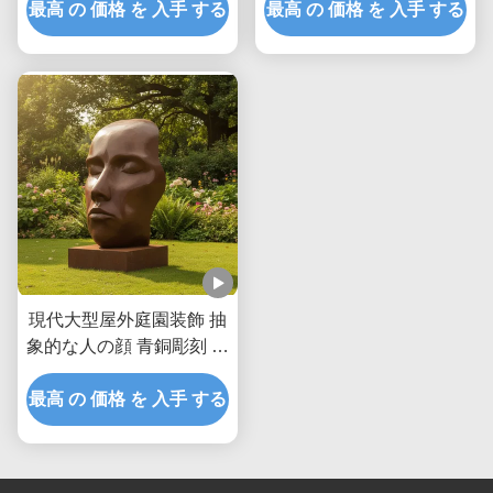
最高 の 価格 を 入手 する
像
最高 の 価格 を 入手 する
クのリアルな動物アート
景観装飾
現代大型屋外庭園装飾 抽
象的な人の顔 青銅彫刻 古
代金属美術像 景観公園の
最高 の 価格 を 入手 する
庭園装飾