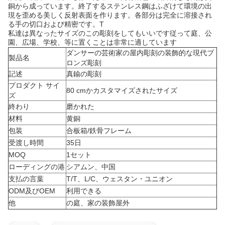
銅から成っています。終了するステンレス鋼はふざけて環境の出
現を歪める美しく反射表面を作ります。各部分は完全に溶接され
る手の切口および精密です。T
私達は異なったサイズのこの彫刻をしてもいいです従って庭、公
園、広場、学校、等に置くことは非常に適しています
ダンサーの芸術家の屋内彫刻の装飾的な現代ブ
製品名
ロンズ彫刻
記述
真鍮の彫刻
プロダクト サイ
80 cmかカスタマイズされたサイズ
ズ
終わり
磨かれた
材料
黄銅
包装
合板箱/鉄骨フレーム
受渡し時間
35日
MOQ
1セット
ローディングの港
シアムン、中国
支払の言葉
T/T、L/C、ウェスタン・ユニオン
ODM及びOEM
利用できる
他
の庭、家の装飾屋外