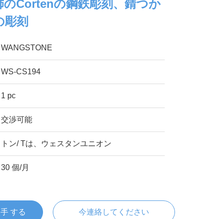
のCortenの鋼鉄彫刻、錆つか
の彫刻
WANGSTONE
WS-CS194
1 pc
交渉可能
トン/ Tは、ウェスタンユニオン
30 個/月
入手 する
今連絡してください