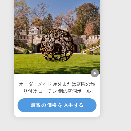
オーダーメイド 屋外または庭園の飾
り付け コーテン 鋼の空洞ボール
最高 の 価格 を 入手 する