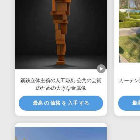
鋼鉄立体主義の人工彫刻 公共の芸術
カーテン
のための大きな金属像
最高 の 価格 を 入手 する
最高