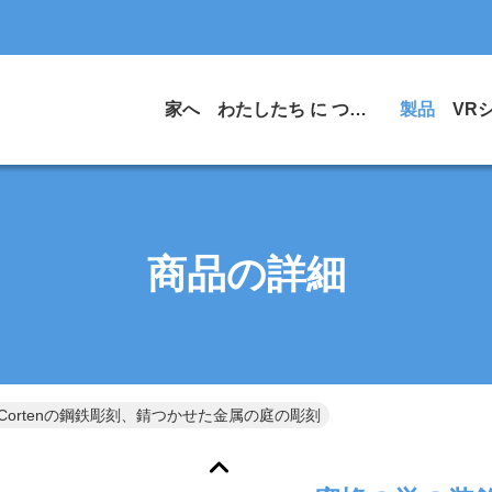
家へ
わたしたち に つい て
製品
VR
商品の詳細
ortenの鋼鉄彫刻、錆つかせた金属の庭の彫刻