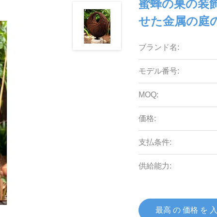
蜜蜂の巣の装飾
せた金属の庭
ブランド名:
モデル番号:
MOQ:
価格:
支払条件:
供給能力:
最高 の 価格 を 