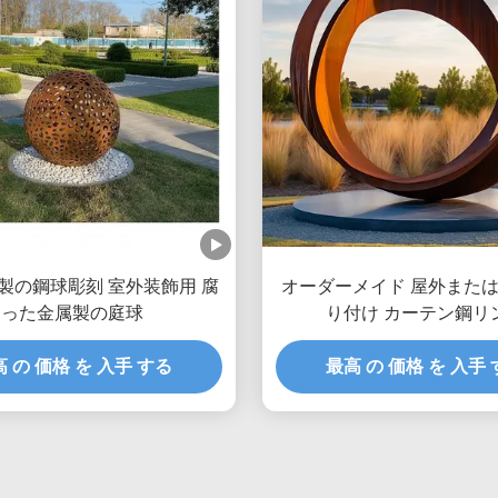
製の鋼球彫刻 室外装飾用 腐
オーダーメイド 屋外また
った金属製の庭球
り付け カーテン鋼リ
 の 価格 を 入手 する
最高 の 価格 を 入手