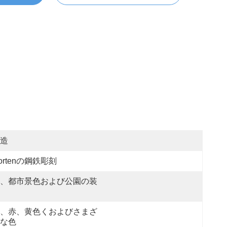
造
ortenの鋼鉄彫刻
、都市景色および公園の装
、赤、黄色くおよびさまざ
な色