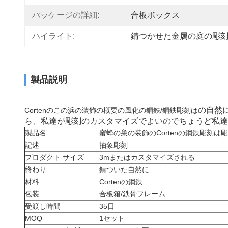
パッケージの詳細:
合板ボックス
ハイライト:
錆つかせた金属の庭の彫
製品説明
の自然
Cortenの
この
浜の装飾の概要の風化の鋼鉄/鋼鉄彫刻は
ら、私達が彫刻のカスタマイズでよいのでちょうど私達を
製品名
蜜蜂の巣の装飾のCortenの鋼鉄彫刻
記述
抽象彫刻
プロダクト サイズ
3mまたはカスタマイズされる
終わり
錆ついた自然に
材料
Cortenの鋼鉄
包装
合板箱/鉄骨フレーム
受渡し時間
35日
MOQ
1セット