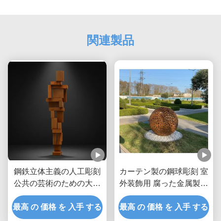
関連製品
鋼鉄立体主義の人工彫刻
カーテン製の鋼球彫刻 室
公共の芸術のための大き
外装飾用 腐った金属製の
な金属像
庭球
最高 の 価格 を 入手 する
最高 の 価格 を 入手 する