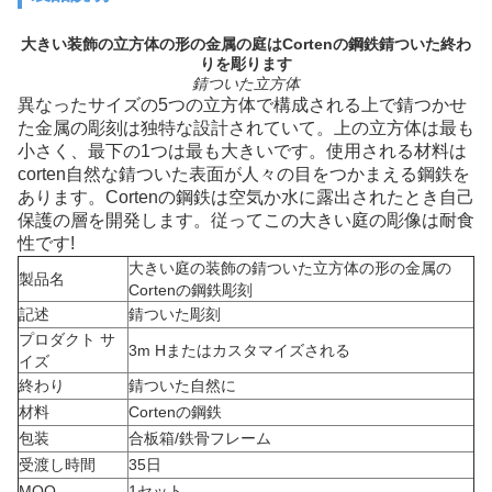
大きい装飾の立方体の形の金属の庭はCortenの鋼鉄錆ついた終わ
りを彫ります
錆ついた立方体
異なったサイズの5つの立方体で構成される上で錆つかせ
た金属の彫刻は独特な設計されていて。上の立方体は最も
小さく、最下の1つは最も大きいです。使用される材料は
corten自然な錆ついた表面が人々の目をつかまえる鋼鉄を
あります。Cortenの鋼鉄は空気か水に露出されたとき自己
保護の層を開発します。従ってこの大きい庭の彫像は耐食
性です!
大きい庭の装飾の錆ついた立方体の形の金属の
製品名
Cortenの鋼鉄彫刻
記述
錆ついた彫刻
プロダクト サ
3m Hまたはカスタマイズされる
イズ
終わり
錆ついた自然に
材料
Cortenの鋼鉄
包装
合板箱/鉄骨フレーム
受渡し時間
35日
MOQ
1セット