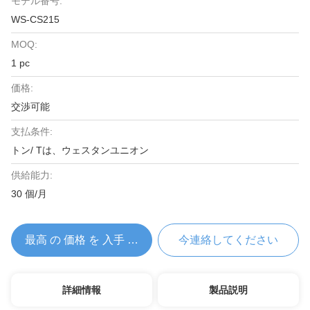
モデル番号:
WS-CS215
MOQ:
1 pc
価格:
交渉可能
支払条件:
トン/ Tは、ウェスタンユニオン
供給能力:
30 個/月
最高 の 価格 を 入手 する
今連絡してください
詳細情報
製品説明