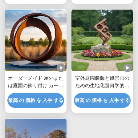
オーダーメイド 屋外また
室外庭園装飾と風景画の
は庭園の飾り付け カーテ
ための生地化幾何学的コ
ン鋼リング
ーテン鋼彫刻
最高 の 価格 を 入手 する
最高 の 価格 を 入手 する