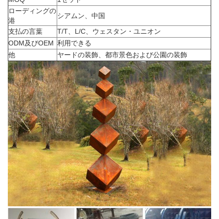
ローディングの
シアムン、中国
港
支払の言葉
T/T、L/C、ウェスタン・ユニオン
ODM及びOEM
利用できる
他
ヤードの装飾、都市景色および公園の装飾