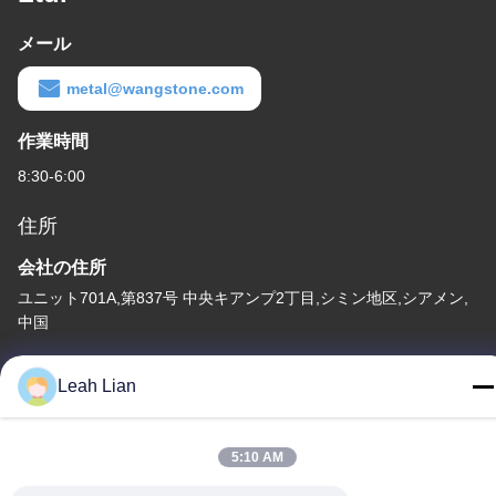
メール
metal@wangstone.com
作業時間
8:30-6:00
住所
会社の住所
ユニット701A,第837号 中央キアンプ2丁目,シミン地区,シアメン,
中国
工場住所
Leah Lian
第72号 ユンジュン道路 武峰村 崇武町 泉州市 福建市
テレ
5:10 AM
86-592-5175705