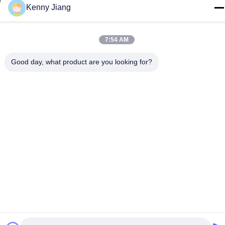
Kenny Jiang
工場住所
第72号 ユンジュン道路 武峰村 崇武町 泉州市 福建市
7:54 AM
テレ
86-592-5175705
Good day, what product are you looking for?
中国 良質 屋外の金属の彫刻 提供者 著作権 -2026 Wangstone
Metal Sculpture Co., Ltd. すべての権利は保護されています.
プライバシーポリシー
|
地図