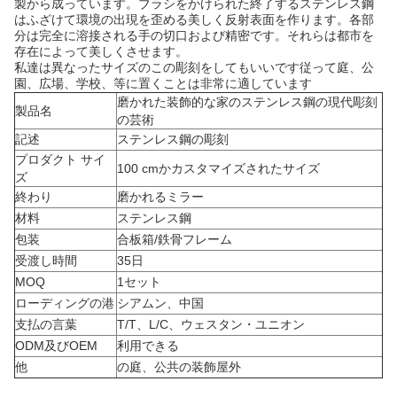
製から成っています。ブラシをかけられた終了するステンレス鋼
はふざけて環境の出現を歪める美しく反射表面を作ります。各部
分は完全に溶接される手の切口および精密です。それらは都市を
存在によって美しくさせます。
私達は異なったサイズのこの彫刻をしてもいいです従って庭、公
園、広場、学校、等に置くことは非常に適しています
磨かれた装飾的な家のステンレス鋼の現代彫刻
製品名
の芸術
記述
ステンレス鋼の彫刻
プロダクト サイ
100 cmかカスタマイズされたサイズ
ズ
終わり
磨かれるミラー
材料
ステンレス鋼
包装
合板箱/鉄骨フレーム
受渡し時間
35日
MOQ
1セット
ローディングの港
シアムン、中国
支払の言葉
T/T、L/C、ウェスタン・ユニオン
ODM及びOEM
利用できる
他
の庭、公共の装飾屋外