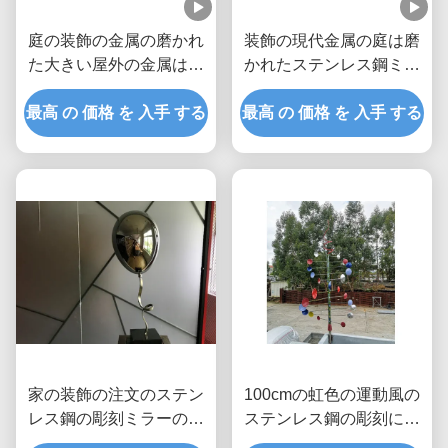
庭の装飾の金属の磨かれ
装飾の現代金属の庭は磨
た大きい屋外の金属は低
かれたステンレス鋼ミラ
下の彫刻を彫ります
ーを彫ります
最高 の 価格 を 入手 する
最高 の 価格 を 入手 する
家の装飾の注文のステン
100cmの虹色の運動風の
レス鋼の彫刻ミラーの磨
ステンレス鋼の彫刻によ
かれた気球
って塗られる終わり