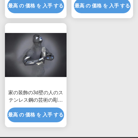
最高 の 価格 を 入手 する
最高 の 価格 を 入手 する
家の装飾の3d壁の人のス
テンレス鋼の芸術の彫刻
のマットの比ゆ的な終わ
最高 の 価格 を 入手 する
り