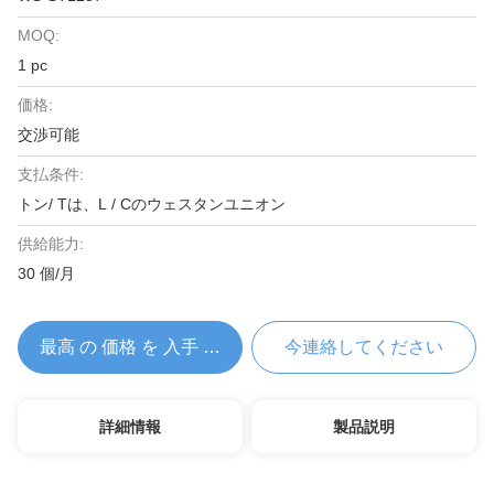
MOQ:
1 pc
価格:
交渉可能
支払条件:
トン/ Tは、L / Cのウェスタンユニオン
供給能力:
30 個/月
最高 の 価格 を 入手 する
今連絡してください
詳細情報
製品説明