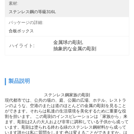
素材:
ステンレス鋼の等級316L
パッケージの詳細:
合板ボックス
金属球の彫刻
, 
ハイライト:
抽象的な金属の彫刻
製品説明
ステンレス鋼家族の彫刻
現代都市では、公共の場の、庭、公園の広場、ホテル、レストラ
ンのような、空港のまたは道のほとんどの金属の彫刻を見ること
ができます。それらは私達の生活環境を美化するために重要な役
割を担います。
この彫刻のインスピレーションは「家族から」来
ます、彫刻は2人の大人および非常に調和している子供から成って
います。彫刻は塗られる終わる緑のステンレス鋼材料から成って
います誰かは私に質問をします:色は変えることができますか。は