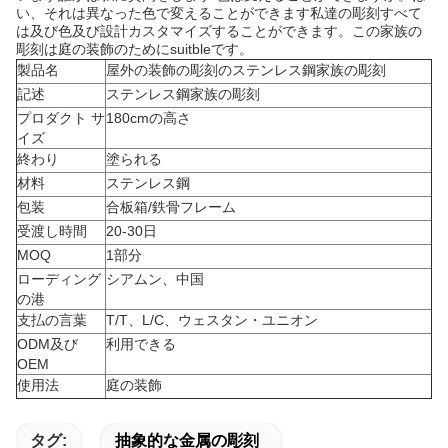
い、それは異なった色で変えることができます私達の彫刻すべて
は及び色及び設計カスタマイズすることができます。この家族の
彫刻は庭の装飾のためにsuitbleです。
製品名
屋外の装飾の彫刻のステンレス鋼家族の彫刻
記述
ステンレス鋼家族の彫刻
プロダクト サ
180cmの高さ
イズ
終わり
塗られる
材料
ステンレス鋼
包装
合板箱/鉄骨フレーム
受渡し時間
20-30日
MOQ
1部分
ローディング
シアムン、中国
の港
支払の言葉
T/T、L/C、ウェスタン・ユニオン
ODM及び
利用できる
OEM
使用法
庭の装飾
タグ:
抽象的な金属の彫刻