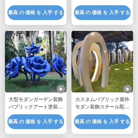
金属彫像 巨大 白鯨
最高 の 価格 を 入手 する
最高 の 価格 を 入手 する
大型モダンガーデン装飾
カスタムパブリック屋外
パブリックアート塗装ス
モダン装飾スチール彫刻
テンレス鋼フラワーロー
金属像メーカー/工場
最高 の 価格 を 入手 する
ズ彫刻
最高 の 価格 を 入手 する