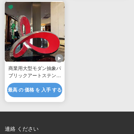
商業用大型モダン抽象パ
ブリックアートステンレ
ス鋼彫刻
最高 の 価格 を 入手 する
連絡 ください