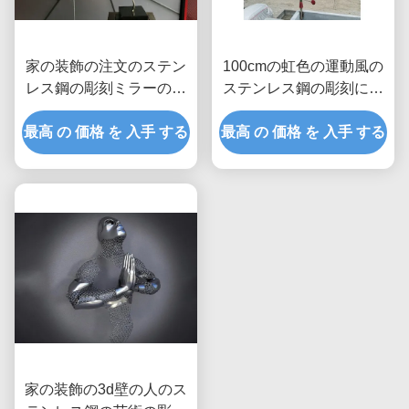
家の装飾の注文のステン
100cmの虹色の運動風の
レス鋼の彫刻ミラーの磨
ステンレス鋼の彫刻によ
かれた気球
って塗られる終わり
最高 の 価格 を 入手 する
最高 の 価格 を 入手 する
家の装飾の3d壁の人のス