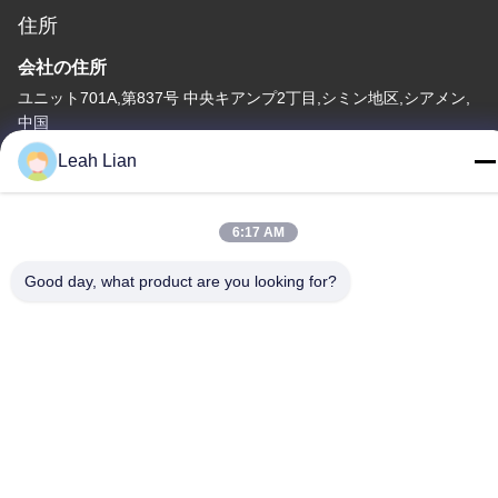
住所
会社の住所
ユニット701A,第837号 中央キアンプ2丁目,シミン地区,シアメン,
中国
Leah Lian
工場住所
第72号 ユンジュン道路 武峰村 崇武町 泉州市 福建市
6:17 AM
テレ
86-592-5175705
Good day, what product are you looking for?
中国 良質 屋外の金属の彫刻 提供者 著作権 -2026 Wangstone
Metal Sculpture Co., Ltd. すべての権利は保護されています.
プライバシーポリシー
|
地図