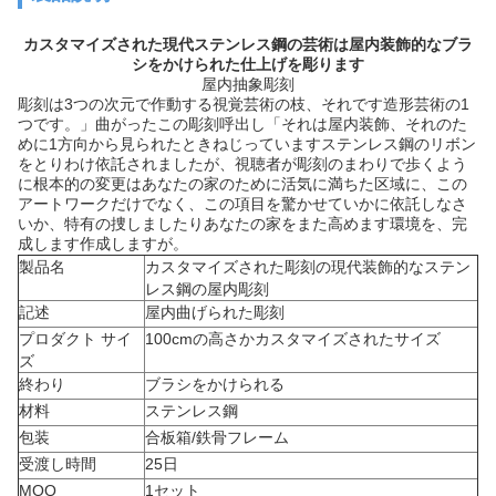
カスタマイズされた現代ステンレス鋼の芸術は屋内装飾的なブラ
シをかけられた仕上げを彫ります
屋内抽象彫刻
彫刻は3つの次元で作動する視覚芸術の枝、それです造形芸術の1
つです。」曲がったこの彫刻呼出し「それは屋内装飾、それのた
めに1方向から見られたときねじっていますステンレス鋼のリボン
をとりわけ依託されましたが、視聴者が彫刻のまわりで歩くよう
に根本的の変更はあなたの家のために活気に満ちた区域に、この
アートワークだけでなく、この項目を驚かせていかに依託しなさ
いか、特有の捜しましたりあなたの家をまた高めます環境を、完
成します作成しますが。
製品名
カスタマイズされた彫刻の現代装飾的なステン
レス鋼の屋内彫刻
記述
屋内曲げられた彫刻
プロダクト サイ
100cmの高さかカスタマイズされたサイズ
ズ
終わり
ブラシをかけられる
材料
ステンレス鋼
包装
合板箱/鉄骨フレーム
受渡し時間
25日
MOQ
1セット