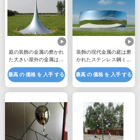
庭の装飾の金属の磨かれ
装飾の現代金属の庭は磨
た大きい屋外の金属は低
かれたステンレス鋼ミラ
下の彫刻を彫ります
ーを彫ります
最高 の 価格 を 入手 する
最高 の 価格 を 入手 する