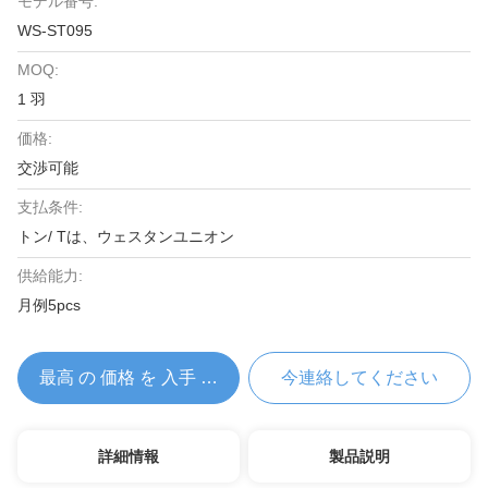
モデル番号:
WS-ST095
MOQ:
1 羽
価格:
交渉可能
支払条件:
トン/ Tは、ウェスタンユニオン
供給能力:
月例5pcs
最高 の 価格 を 入手 する
今連絡してください
詳細情報
製品説明