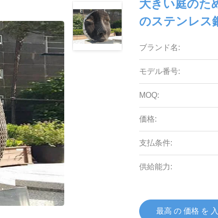
大きい庭のた
のステンレス
ブランド名:
モデル番号:
MOQ:
価格:
支払条件:
供給能力:
最高 の 価格 を 