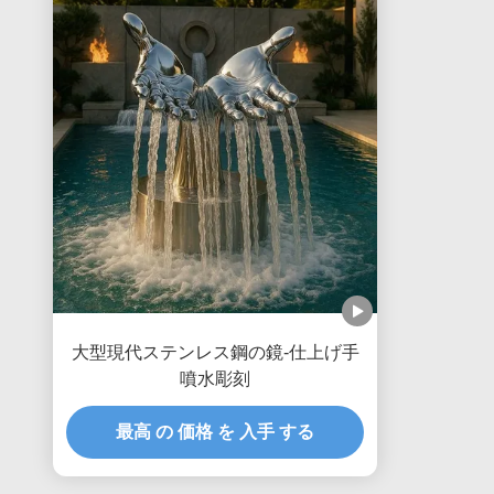
大型現代ステンレス鋼の鏡-仕上げ手
噴水彫刻
最高 の 価格 を 入手 する