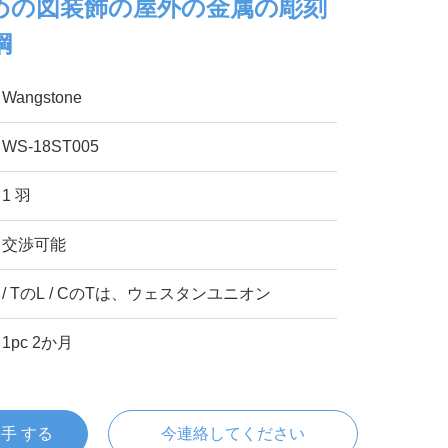
めの図装飾の屋外の金属の彫刻
鋼
Wangstone
WS-18ST005
1 羽
交渉可能
/ TのL / CのTは、ウェスタンユニオン
1pc 2か月
入手 する
今連絡してください