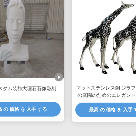
マットステンレス鋼 ジラフ
スタム装飾大理石石像彫刻
の庭園のためのエレガント
オ
 の 価格 を 入手 する
最高 の 価格 を 入手