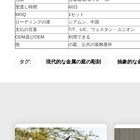
受渡し時間
60日
MOQ
1セット
ローディングの港
シアムン、中国
支払の言葉
T/T、L/C、ウェスタン・ユニオン
ODM及びOEM
利用できる
他
の庭、公共の装飾屋外
タグ:
現代的な金属の庭の彫刻
抽象的な