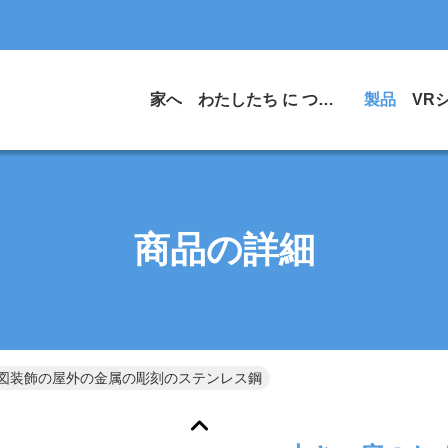
家へ
わたしたち に つい て
製品
VR
商品の詳細
図装飾の屋外の金属の彫刻のステンレス鋼