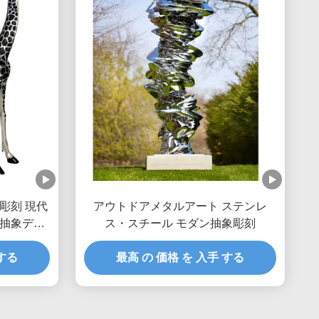
彫刻 現代
アウトドアメタルアート ステンレ
抽象デュ
ス・スチール モダン抽象彫刻
 する
最高 の 価格 を 入手 する