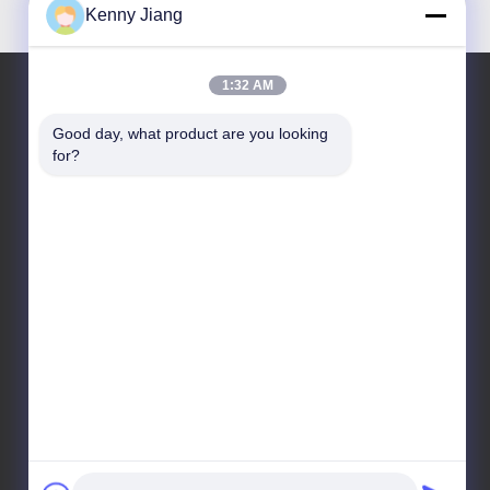
Kenny Jiang
1:32 AM
Good day, what product are you looking 
住所
for?
会社の住所
ユニット701A,第837号 中央キアンプ2丁目,シミン地区,
シアメン,中国
工場住所
第72号 ユンジュン道路 武峰村 崇武町 泉州市 福建市
テレ
86-592-5175705