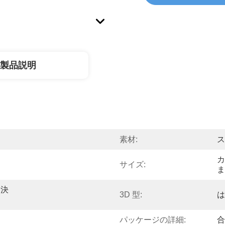
製品説明
素材:
ス
カ
サイズ:
ま
て決
3D 型:
は
パッケージの詳細:
合