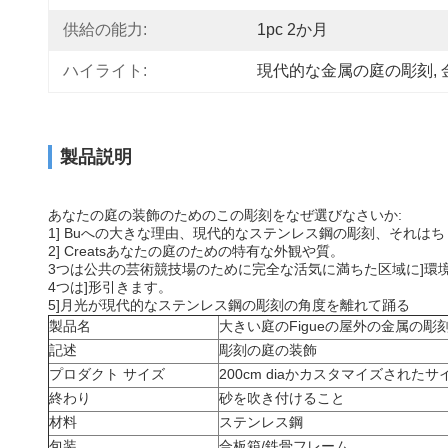
供給の能力:
1pc 2か月
ハイライト:
現代的な金属の庭の彫刻
, 
製品説明
あなたの庭の装飾のためのこの彫刻をなぜ選びなさいか:
1] Buへの大きな理由、現代的なステンレス鋼の彫刻、それは
2] Creatsあなたの庭のための特有な外観や質。
3つは公共の芸術競技場のために完全な活気に満ちた区域に]環
4つは]形引きます。
5]月光が現代的なステンレス鋼の彫刻の角度を離れて踊る
製品名
大きい庭のFigueの屋外の金属の
記述
彫刻の庭の装飾
プロダクト サイズ
200cm diaかカスタマイズされたサ
終わり
砂を吹き付けること
材料
ステンレス鋼
包装
合板箱/鉄骨フレーム