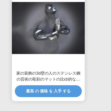
家の装飾の3d壁の人のステンレス鋼
の芸術の彫刻のマットの比ゆ的な終
わり
最高 の 価格 を 入手 する