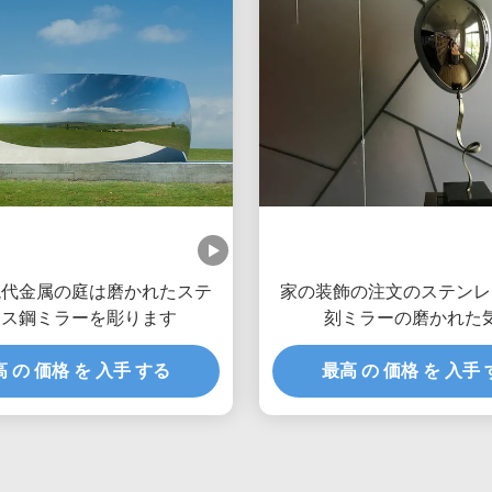
現代金属の庭は磨かれたステ
家の装飾の注文のステンレ
レス鋼ミラーを彫ります
刻ミラーの磨かれた
 の 価格 を 入手 する
最高 の 価格 を 入手