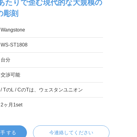
のあたりで歪む現代的な大規模の
の彫刻
Wangstone
WS-ST1808
台分
交渉可能
/ TのL / CのTは、ウェスタンユニオン
2ヶ月1set
入手 する
今連絡してください