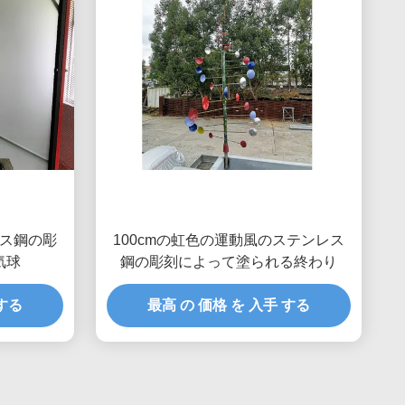
ス鋼の彫
100cmの虹色の運動風のステンレス
気球
鋼の彫刻によって塗られる終わり
 する
最高 の 価格 を 入手 する