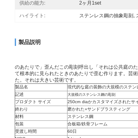
供給の能力:
2ヶ月1set
ハイライト:
ステンレス鋼の抽象彫刻
, 
製品説明
のあたりで」歪んだこの彫刻呼出し「それは公共庭のた
て根本的に見られたときのあたりで歪む作ります。芸術
た。それは大きい芸術です。
製品名
現代的な庭の装飾の大規模のステン
記述
大規模のステンレス鋼の彫刻
プロダクト サイズ
250cm diaかカスタマイズされたサ
終わり
磨かれた+サンドブラスティング
材料
ステンレス鋼
包装
合板箱/鉄骨フレーム
受渡し時間
60日