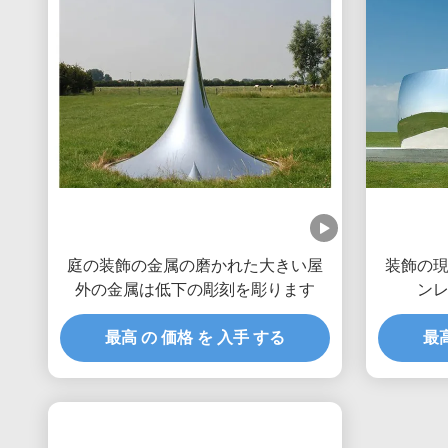
庭の装飾の金属の磨かれた大きい屋
装飾の
外の金属は低下の彫刻を彫ります
ン
最高 の 価格 を 入手 する
最高