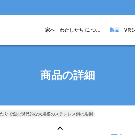
家へ
わたしたち に つい て
製品
VR
商品の詳細
あたりで歪む現代的な大規模のステンレス鋼の彫刻