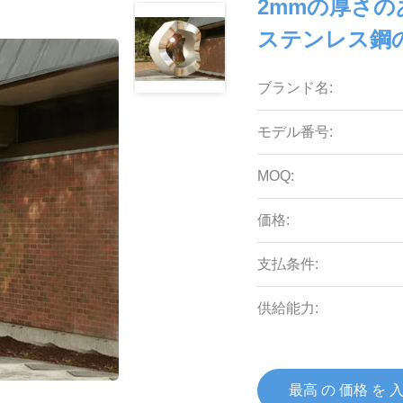
2mmの厚さ
ステンレス鋼
ブランド名:
モデル番号:
MOQ:
価格:
支払条件:
供給能力:
最高 の 価格 を 