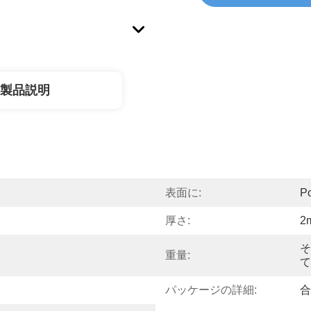
製品説明
表面に:
Po
厚さ:
2
そ
重量:
て
パッケージの詳細:
合