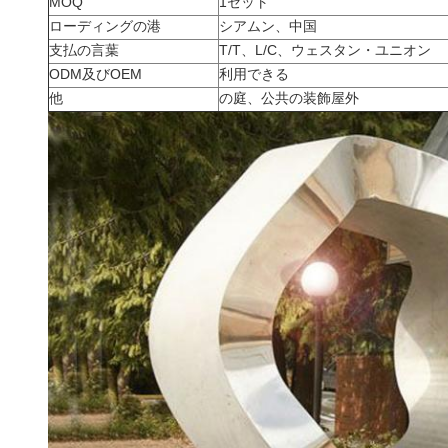
MOQ
1セット
ローディングの港
シアムン、中国
支払の言葉
T/T、L/C、ウェスタン・ユニオン
ODM及びOEM
利用できる
他
の庭、公共の装飾屋外