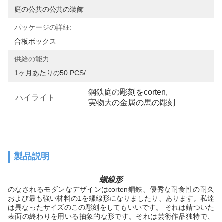
庭の公共の公共の装飾
パッケージの詳細:
合板ボックス
供給の能力:
1ヶ月あたりの50 PCS/
鋼鉄庭の彫刻をcorten
, 
ハイライト:
実物大の金属の馬の彫刻
製品説明
螺線形
のなされるモダンなデザインはcorten鋼鉄、優秀な耐食性の耐久
および最も強い材料の1を螺線形になりましたり、あります。私達
は異なったサイズのこの彫刻をしてもいいです。 それは錆ついた
表面の終わりを用いる抽象的な形です。それは芸術作品独特で、