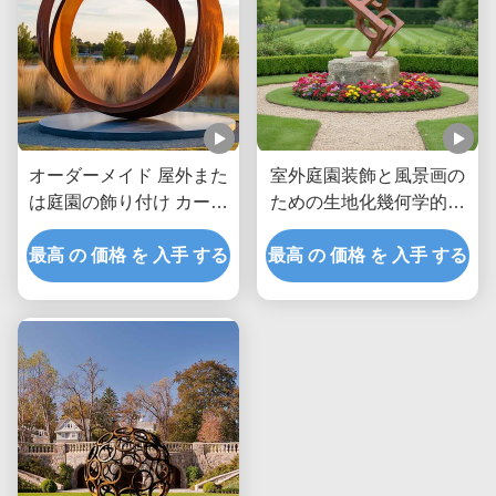
オーダーメイド 屋外また
室外庭園装飾と風景画の
は庭園の飾り付け カーテ
ための生地化幾何学的コ
ン鋼リング
ーテン鋼彫刻
最高 の 価格 を 入手 する
最高 の 価格 を 入手 する