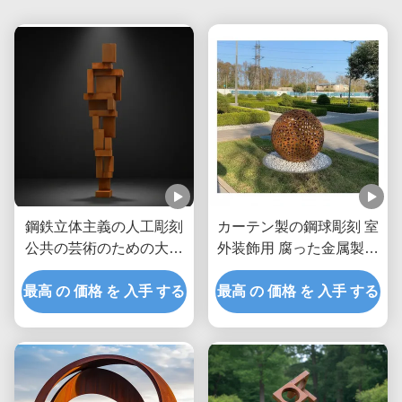
鋼鉄立体主義の人工彫刻
カーテン製の鋼球彫刻 室
公共の芸術のための大き
外装飾用 腐った金属製の
な金属像
庭球
最高 の 価格 を 入手 する
最高 の 価格 を 入手 する