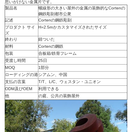
思いがけない金属片です。
製品名
螺線形の大きい屋外の金属の装飾的なCortenの
鋼鉄彫刻都市公衆
記述
Cortenの鋼鉄彫刻
プロダクト サイ
H=2.5mかカスタマイズされたサイズ
ズ
終わり
錆ついた
材料
Cortenの鋼鉄
包装
合板箱/鉄骨フレーム
受渡し時間
25日
MOQ
1部分
ローディングの港
シアムン、中国
支払の言葉
T/T、L/C、ウェスタン・ユニオン
ODM及びOEM
利用できる
他
の庭、公共の装飾屋外