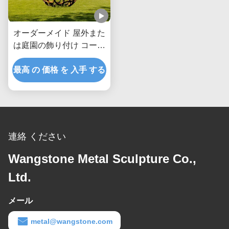
オーダーメイド 屋外また
は庭園の飾り付け コーテ
ン 鋼の空洞ボール
最高 の 価格 を 入手 する
連絡 ください
Wangstone Metal Sculpture Co.,
Ltd.
メール
metal@wangstone.com