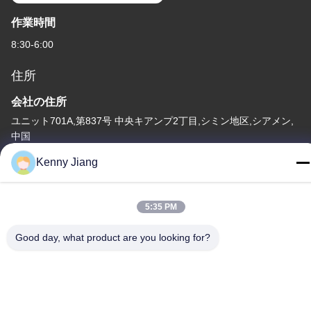
作業時間
8:30-6:00
住所
会社の住所
ユニット701A,第837号 中央キアンプ2丁目,シミン地区,シアメン,
中国
Kenny Jiang
工場住所
第72号 ユンジュン道路 武峰村 崇武町 泉州市 福建市
5:35 PM
テレ
86-592-5175705
Good day, what product are you looking for?
中国 良質 屋外の金属の彫刻 提供者 著作権 -2026 Wangstone