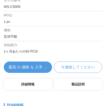
モデル番号:
WS-CS009
MOQ:
1 pc
価格:
交渉可能
供給能力:
1ヶ月あたりの50 PCS/
最高 の 価格 を 入手 する
今連絡してください
詳細情報
製品説明
詳細情報