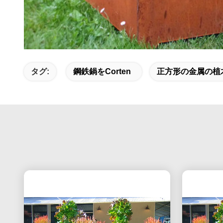
タグ:
鋼鉄鍋をcorten
正方形の金属の植