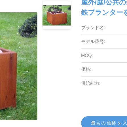
屋外/庭/公共の
鉄プランター
ブランド名:
モデル番号:
MOQ:
価格:
供給能力:
最高 の 価格 を 