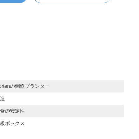
ortenの鋼鉄プランター
造
食の安定性
板ボックス