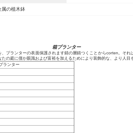
金属の植木鉢
箱プランター
鉄を、プランターの表面保護されます錆の層錆つくことからcorten。
なたの庭に僅か眼識および富裕を加えるためにより装飾的な、より人目
鉄プランター