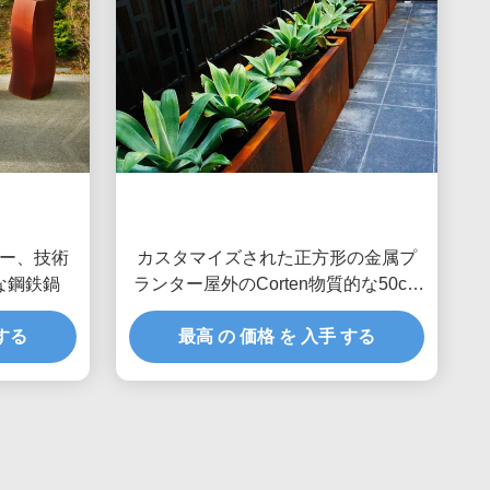
ー、技術
カスタマイズされた正方形の金属プ
特な鋼鉄鍋
ランター屋外のCorten物質的な50cm
の高さ
 する
最高 の 価格 を 入手 する