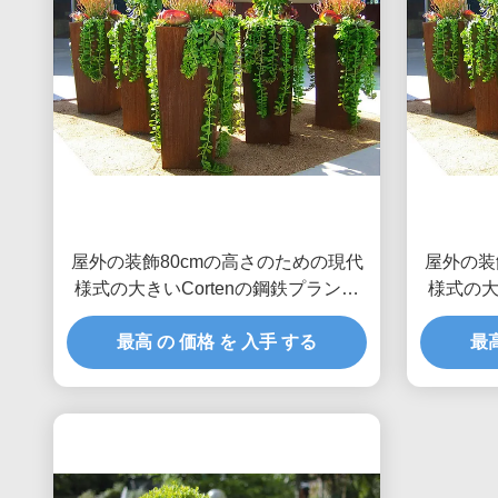
屋外の装飾80cmの高さのための現代
屋外の装
様式の大きいCortenの鋼鉄プランタ
様式の大
ー箱
最高 の 価格 を 入手 する
最高