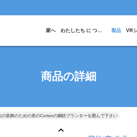
家へ
わたしたち に つい て
製品
VR
商品の詳細
公共の装飾のための形のCortenの鋼鉄プランターを囲んで下さい