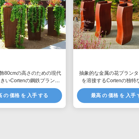
飾80cmの高さのための現代
抽象的な金属の花プランタ
きいCortenの鋼鉄プランタ
を溶接するCortenの独
ー箱
 の 価格 を 入手 する
最高 の 価格 を 入手