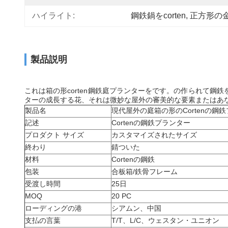
ハイライト:
鋼鉄鍋をcorten
, 
正方形の
製品説明
これは箱の形corten鋼鉄庭プランターをです。の作られて鋼
ターの成長する花、それは微妙な屋外の審美的な要素またはあ
製品名
現代屋外の庭箱の形のCortenの鋼
記述
Cortenの鋼鉄プランター
プロダクト サイズ
カスタマイズされたサイズ
終わり
錆ついた
材料
Cortenの鋼鉄
包装
合板箱/鉄骨フレーム
受渡し時間
25日
MOQ
20 PC
ローディングの港
シアムン、中国
支払の言葉
T/T、L/C、ウェスタン・ユニオン