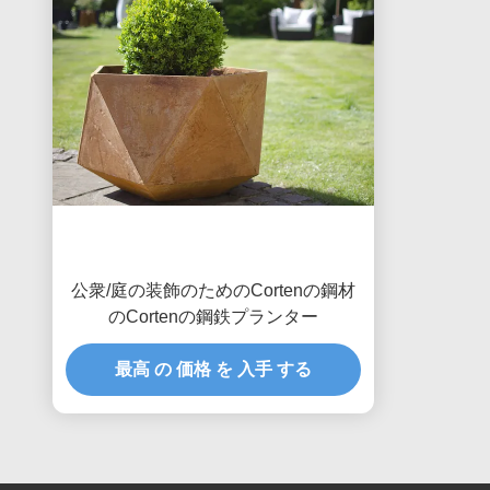
公衆/庭の装飾のためのCortenの鋼材
のCortenの鋼鉄プランター
最高 の 価格 を 入手 する