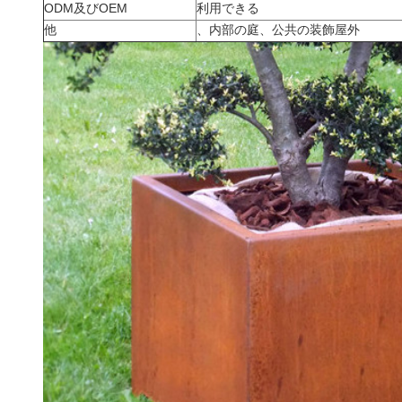
ODM及びOEM
利用できる
他
、内部の庭、公共の装飾屋外