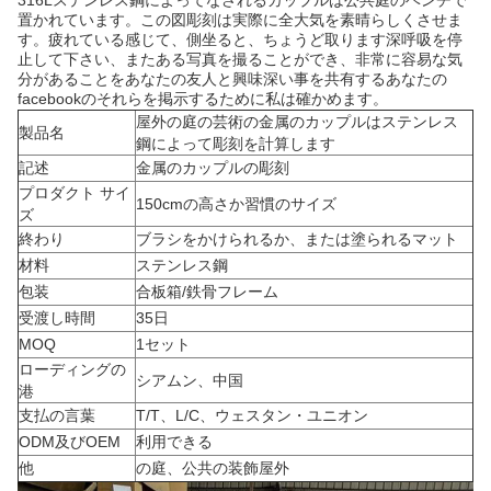
316Lステンレス鋼によってなされるカップルは公共庭のベンチで
置かれています。この図彫刻は実際に全大気を素晴らしくさせま
す。疲れている感じて、側坐ると、ちょうど取ります深呼吸を停
止して下さい、またある写真を撮ることができ、非常に容易な気
分があることをあなたの友人と興味深い事を共有するあなたの
facebookのそれらを掲示するために私は確かめます。
屋外の庭の芸術の金属のカップルはステンレス
製品名
鋼によって彫刻を計算します
記述
金属のカップルの彫刻
プロダクト サイ
150cmの高さか習慣のサイズ
ズ
終わり
ブラシをかけられるか、または塗られるマット
材料
ステンレス鋼
包装
合板箱/鉄骨フレーム
受渡し時間
35日
MOQ
1セット
ローディングの
シアムン、中国
港
支払の言葉
T/T、L/C、ウェスタン・ユニオン
ODM及びOEM
利用できる
他
の庭、公共の装飾屋外