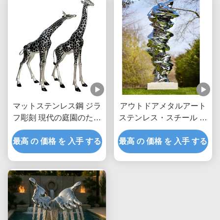
マットステンレス鋼 ジラ
アウトドアメタルアート
フ彫刻 現代の庭園のため
ステンレス・スチール モ
のエレガント抽象デュオ
ダン抽象彫刻
最高 の 価格 を 入手 する
最高 の 価格 を 入手 する