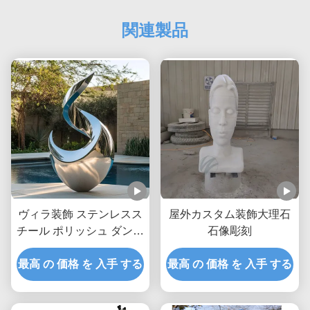
関連製品
ヴィラ装飾 ステンレスス
屋外カスタム装飾大理石
チール ポリッシュ ダンサ
石像彫刻
ー彫刻
最高 の 価格 を 入手 する
最高 の 価格 を 入手 する