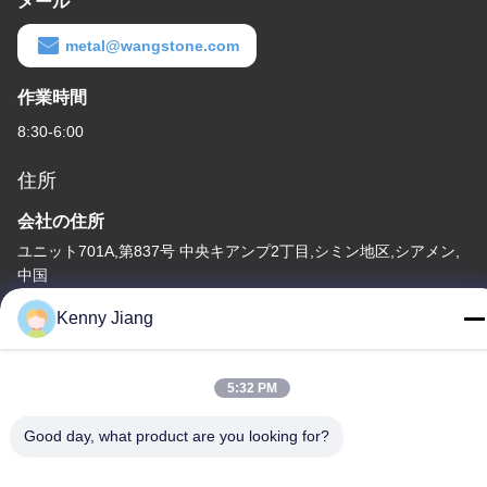
メール
metal@wangstone.com
作業時間
8:30-6:00
住所
会社の住所
ユニット701A,第837号 中央キアンプ2丁目,シミン地区,シアメン,
中国
工場住所
Kenny Jiang
第72号 ユンジュン道路 武峰村 崇武町 泉州市 福建市
テレ
5:32 PM
86-592-5175705
Good day, what product are you looking for?