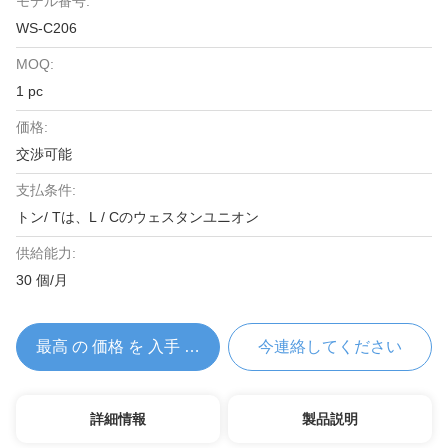
モデル番号:
WS-C206
MOQ:
1 pc
価格:
交渉可能
支払条件:
トン/ Tは、L / Cのウェスタンユニオン
供給能力:
30 個/月
最高 の 価格 を 入手 する
今連絡してください
詳細情報
製品説明