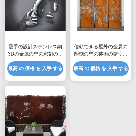
愛手の設計ステンレス鋼
信頼できる屋外の金属の
3Dの金属の壁の彫刻のマ
彫刻の壁の芸術の錆つい
ットの終わり
たCortenの鋼鉄スクリー
最高 の 価格 を 入手 する
最高 の 価格 を 入手 する
ン/パネル