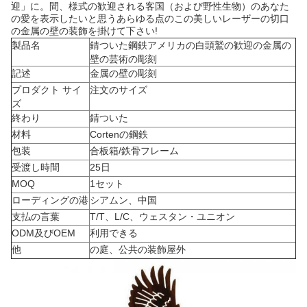
迎」に。間、様式の歓迎される客国（および野性生物）のあなた
の愛を表示したいと思うあらゆる点のこの美しいレーザーの切口
の金属の壁の装飾を掛けて下さい!
製品名
錆ついた鋼鉄アメリカの白頭鷲の歓迎の金属の
壁の芸術の彫刻
記述
金属の壁の彫刻
プロダクト サイ
注文のサイズ
ズ
終わり
錆ついた
材料
Cortenの鋼鉄
包装
合板箱/鉄骨フレーム
受渡し時間
25日
MOQ
1セット
ローディングの港
シアムン、中国
支払の言葉
T/T、L/C、ウェスタン・ユニオン
ODM及びOEM
利用できる
他
の庭、公共の装飾屋外