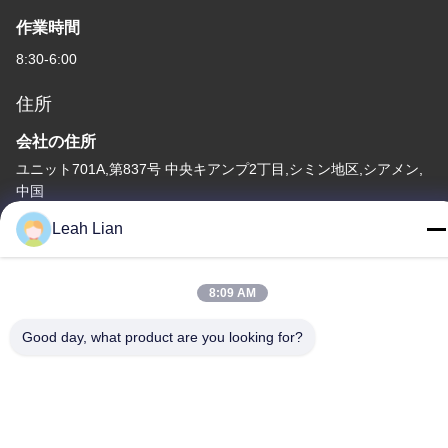
作業時間
8:30-6:00
住所
会社の住所
ユニット701A,第837号 中央キアンプ2丁目,シミン地区,シアメン,
中国
Leah Lian
工場住所
第72号 ユンジュン道路 武峰村 崇武町 泉州市 福建市
8:09 AM
テレ
86-592-5175705
Good day, what product are you looking for?
中国 良質 屋外の金属の彫刻 提供者 著作権 -2026 Wangstone