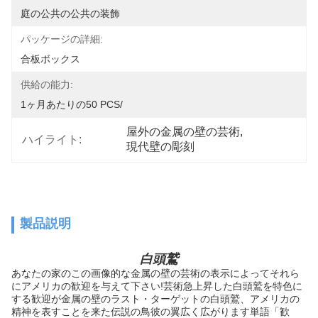
庭の公共の公共の装飾
パッケージの詳細:
合板ボックス
供給の能力:
1ヶ月あたりの50 PCS/
屋外の金属の壁の芸術
, 
ハイライト:
現代壁の彫刻
製品説明
白頭鷲
あなたの家のこの画像的な金属の壁の芸術の表示によってそれら
にアメリカの歓迎を与えて下さい!芸術急上昇した白頭鷲を特色に
する歓迎が金属の壁のラスト・ターゲットの白頭鷲、アメリカの
精神を表すことを来た伝説の鳥彼の翼広く広がります単語「歓