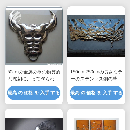
50cmの金属の壁の物質的
150cm 250cmの長さミラ
な彫刻によって塗られる
ーのステンレス鋼の壁の
バッファローの頭骨の壁
彫刻
最高 の 価格 を 入手 する
の芸術のステンレス鋼
最高 の 価格 を 入手 する