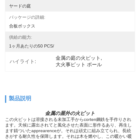
ヤードの庭
パッケージの詳細:
合板ボックス
供給の能力:
1ヶ月あたりの50 PCS/
金属の庭の火ピット
, 
ハイライト:
大火事ピット ボール
製品説明
金属の屋外の火ピット
この火ピットは溶接される未加工手からcorten鋼鉄を手作りされ
ます。天候に露出されてと風化させた表面に形作るあり、再生し
ます錆ついたapprearenceが。それは頑丈に組み立てられ、長続
きがする耐久性を保障します。それは木を燃やし、この暖かい暖