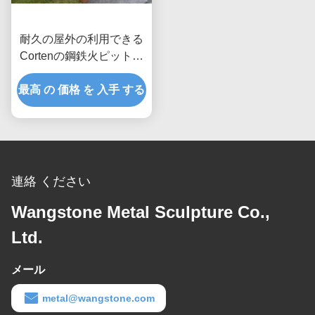
耐久の屋外の利用できる
Cortenの鋼鉄火ピットの
バーベキューによってカ
最高 の 価格 を 入手 する
スタマイズされるサイズ
連絡 ください
Wangstone Metal Sculpture Co.,
Ltd.
メール
metal@wangstone.com