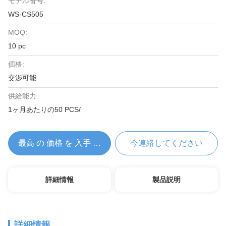
モデル番号:
WS-CS505
MOQ:
10 pc
価格:
交渉可能
供給能力:
1ヶ月あたりの50 PCS/
最高 の 価格 を 入手 する
今連絡してください
詳細情報
製品説明
詳細情報