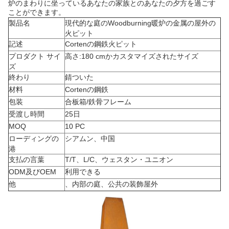
炉のまわりに坐っているあなたの家族とのあなたの夕方を過ごす
ことができます。
製品名
現代的な庭のWoodburning暖炉の金属の屋外の
火ピット
記述
Cortenの鋼鉄火ピット
プロダクト サイ
高さ:180 cmかカスタマイズされたサイズ
ズ
終わり
錆ついた
材料
Cortenの鋼鉄
包装
合板箱/鉄骨フレーム
受渡し時間
25日
MOQ
10 PC
ローディングの
シアムン、中国
港
支払の言葉
T/T、L/C、ウェスタン・ユニオン
ODM及びOEM
利用できる
他
、内部の庭、公共の装飾屋外