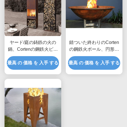
ヤード/庭の鋳鉄の火の
錆ついた終わりのCorten
鍋、Cortenの鋼鉄火ピッ
の鋼鉄火ボール、円形の
トの木製の非常に熱い暖
鋼鉄火ピットの腐食の安
最高 の 価格 を 入手 する
炉
最高 の 価格 を 入手 する
定性