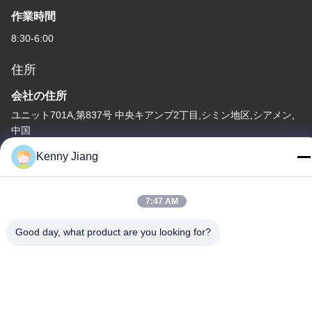
作業時間
8:30-6:00
住所
会社の住所
ユニット701A,第837号 中央キアンプ2丁目,シミン地区,シアメン,
中国
Kenny Jiang
工場住所
第72号 ユンジュン道路 武峰村 崇武町 泉州市 福建市
7:47 AM
テレ
86-592-5175705
Good day, what product are you looking for?
中国 良質 屋外の金属の彫刻 提供者 著作権 -2026 Wangstone