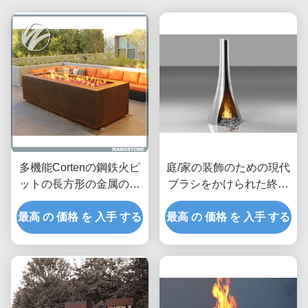
多機能Cortenの鋼鉄火ピ
庭/家の装飾のための現代
ットの長方形の金属の庭
ブラシをかけられた終わ
の火ピットの金属の彫刻
りの火ピットのモダンな
最高 の 価格 を 入手 する
最高 の 価格 を 入手 する
デザイン