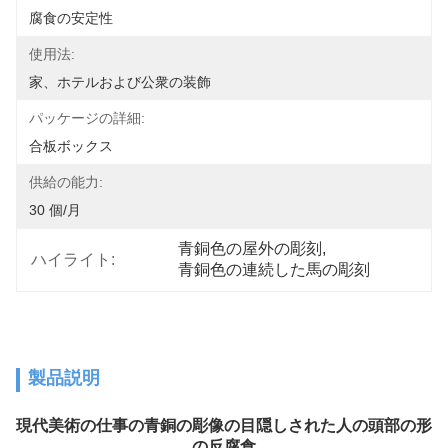
腐食の安定性
使用法:
家、ホテルおよび公衆の装飾
パッケージの詳細:
合板ボックス
供給の能力:
30 個/月
青銅色の屋外の彫刻
, 
ハイライト:
青銅色の連続した馬の彫刻
製品説明
現代美術の仕事の青銅の彫像の目隠しされた人の頭部の形
の反腐食