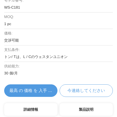
モデル番号:
WS-C181
MOQ:
1 pc
価格:
交渉可能
支払条件:
トン/ Tは、L / Cのウェスタンユニオン
供給能力:
30 個/月
最高 の 価格 を 入手 する
今連絡してください
詳細情報
製品説明