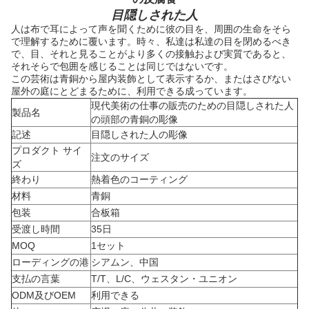
目隠しされた人
人は布で耳によって声を聞くために彼の目を、周囲の生命をそら
で理解するために覆います。時々、私達は私達の目を閉めるべき
で、目、それと見ることがより多くの接触および実質であると、
それそらで包囲を感じることは同じではないです。
この芸術は青銅から屋内装飾として表示するか、またはさびない
屋外の庭にとどまるために、利用できる成っています。
現代美術の仕事の販売のための目隠しされた人
製品名
の頭部の青銅の彫像
記述
目隠しされた人の彫像
プロダクト サイ
注文のサイズ
ズ
終わり
熱着色のコーティング
材料
青銅
包装
合板箱
受渡し時間
35日
MOQ
1セット
ローディングの港
シアムン、中国
支払の言葉
T/T、L/C、ウェスタン・ユニオン
ODM及びOEM
利用できる