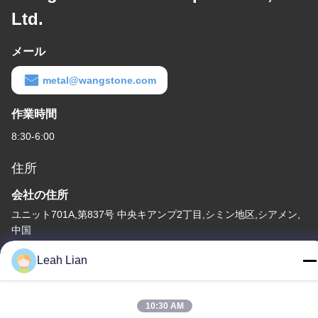
Ltd.
メール
metal@wangstone.com
作業時間
8:30-6:00
住所
会社の住所
ユニット701A,第837号 中央キアンプ2丁目,シミン地区,シアメン,
中国
工場住所
Leah Lian
第72号 ユンジュン道路 武峰村 崇武町 泉州市 福建市
テレ
10:30 AM