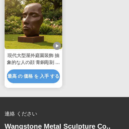
現代大型屋外庭園装飾 抽
象的な人の顔 青銅彫刻 古
代金属美術像 景観公園の
最高 の 価格 を 入手 する
庭園装飾
連絡 ください
Wangstone Metal Sculpture Co.,