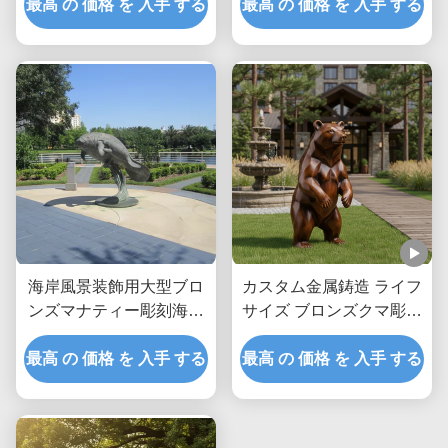
タル動物アート装飾 パー
最高 の 価格 を 入手 する
最高 の 価格 を 入手 する
クヴィラ用
海岸風景装飾用大型ブロ
カスタム金属鋳造 ライフ
ンズマナティー彫刻海洋
サイズ ブロンズクマ彫刻
動物屋外ガーデンアート
屋外庭園彫像 ヴィラパー
最高 の 価格 を 入手 する
像
最高 の 価格 を 入手 する
クのリアルな動物アート
景観装飾