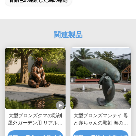
青銅色の連続した馬の彫刻
関連製品
大型ブロンズクマの彫刻
大型ブロンズマンテイ 母
屋外ガーデン用 リアルな
と赤ちゃんの彫刻 海の動
座りヒグマ像 カスタムメ
物 沿岸庭園 屋外美術像