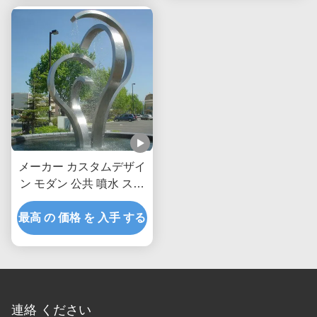
メーカー カスタムデザイ
ン モダン 公共 噴水 ステ
ンレス スチール 屋外 水
最高 の 価格 を 入手 する
機能
連絡 ください