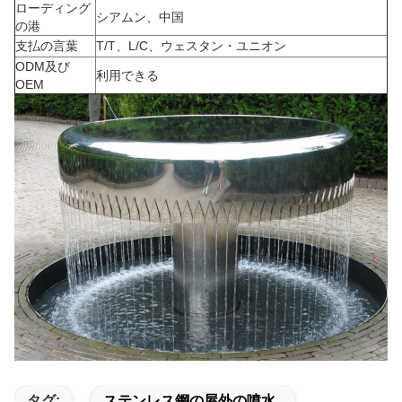
ローディング
シアムン、中国
の港
支払の言葉
T/T、L/C、ウェスタン・ユニオン
ODM及び
利用できる
OEM
タグ:
ステンレス鋼の屋外の噴水