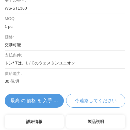
モデル番号:
WS-ST1360
MOQ:
1 pc
価格:
交渉可能
支払条件:
トン/ Tは、L / Cのウェスタンユニオン
供給能力:
30 個/月
最高 の 価格 を 入手 する
今連絡してください
詳細情報
製品説明