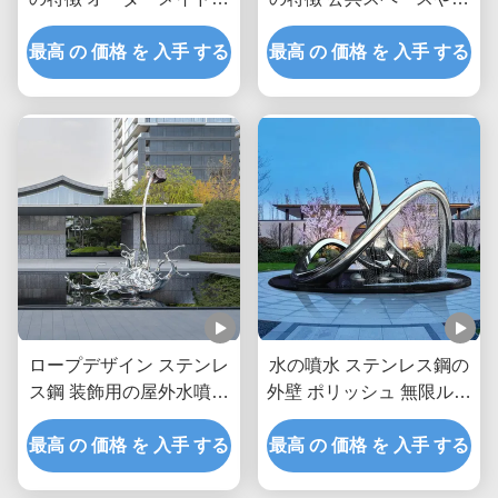
屋外庭園噴水彫刻 景観の
業用景観改善のためのカ
最高 の 価格 を 入手 する
焦点点と庭の拡張のため
最高 の 価格 を 入手 する
スタマイズ可能な屋外庭
に設計された
園噴水彫刻
ロープデザイン ステンレ
水の噴水 ステンレス鋼の
ス鋼 装飾用の屋外水噴水
外壁 ポリッシュ 無限ルー
彫刻
プ 噴水 彫刻 大型
最高 の 価格 を 入手 する
最高 の 価格 を 入手 する