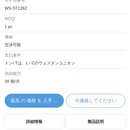
モデル番号:
WS-ST1262
MOQ:
1 pc
価格:
交渉可能
支払条件:
トン/ Tは、L / Cのウェスタンユニオン
供給能力:
30 個/月
最高 の 価格 を 入手 する
今連絡してください
詳細情報
製品説明