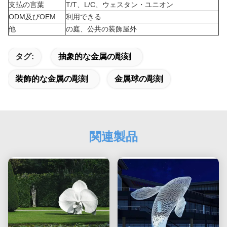
支払の言葉
T/T、L/C、ウェスタン・ユニオン
ODM及びOEM
利用できる
他
の庭、公共の装飾屋外
タグ:
抽象的な金属の彫刻
装飾的な金属の彫刻
金属球の彫刻
関連製品