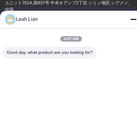
ユニット701A,第837号 中央キアンプ2丁目,シミン地区,シアメン,
中国
Leah Lian
工場住所
第72号 ユンジュン道路 武峰村 崇武町 泉州市 福建市
4:47 AM
テレ
86-592-5175705
Good day, what product are you looking for?
中国 良質 屋外の金属の彫刻 提供者 著作権 -2026 Wangstone
Metal Sculpture Co., Ltd. すべての権利は保護されています.
プライバシーポリシー
|
地図