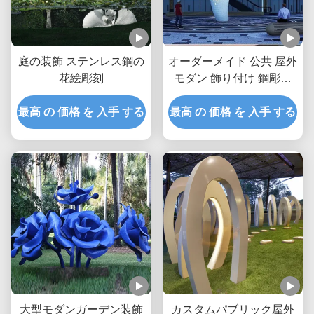
庭の装飾 ステンレス鋼の
オーダーメイド 公共 屋外
花絵彫刻
モダン 飾り付け 鋼彫刻
金属彫像 巨大 白鯨
最高 の 価格 を 入手 する
最高 の 価格 を 入手 する
大型モダンガーデン装飾
カスタムパブリック屋外