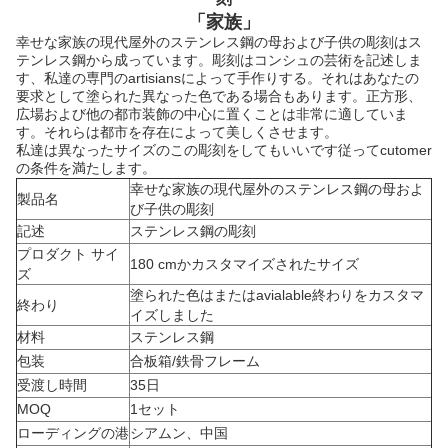
「家族」
幸せな家族の現代屋外のステンレス鋼の母および子供の彫刻はス
テンレス鋼から成っています。彫刻はコンシュの芸術を記述しま
す、私達の専門のartisiansによって手作りする。それはあなたの
要求として塗られた異なった色である場合もあります。正方形、
広場および他の都市装飾の中心に置くことは非常に適していま
す。それらは都市を存在によって美しくさせます。
私達は異なったサイズのこの彫刻をしてもいいです従ってcutomer
の条件を満たします。
幸せな家族の現代屋外のステンレス鋼の母およ
製品名
び子供の彫刻
記述
ステンレス鋼の彫刻
プロダクト サイ
180 cmかカスタマイズされたサイズ
ズ
塗られた色はまたはavialable終わりをカスタマ
終わり
イズしました
材料
ステンレス鋼
包装
合板箱/鉄骨フレーム
受渡し時間
35日
MOQ
1セット
ローディングの港
シアムン、中国