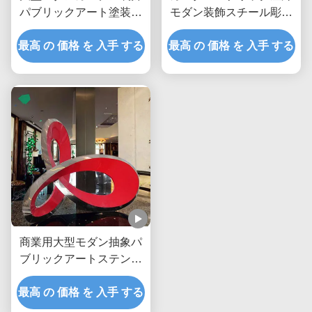
パブリックアート塗装ス
モダン装飾スチール彫刻
テンレス鋼フラワーロー
金属像メーカー/工場
最高 の 価格 を 入手 する
ズ彫刻
最高 の 価格 を 入手 する
商業用大型モダン抽象パ
ブリックアートステンレ
ス鋼彫刻
最高 の 価格 を 入手 する